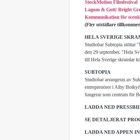
StockMotion Filmfestival
Lagom & Gott/ Bright Gr
Kommunikation för scenk
(Fler utställare tillkommer
HELA SVERIGE SKR
Studiobar Subtopia stöttar "
den 29 september. "Hela Sver
till Hela Sverige skramlar k
SUBTOPIA
Studiobar arrangeras av Subto
entreprenörer i Alby Botky
fungerar som centrum för B
LADDA NED PRESSB
SE DETALJERAT PR
LADDA NED APPEN I