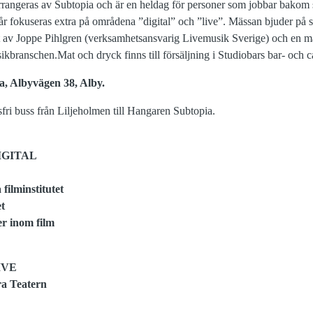
rangeras av Subtopia och är en heldag för personer som jobbar bakom
I år fokuseras extra på områdena ”digital” och ”live”. Mässan bjuder p
tt av Joppe Pihlgren (verksamhetsansvarig Livemusik Sverige) och en mä
sikbranschen.Mat och dryck finns till försäljning i Studiobars bar- och 
, Albyvägen 38, Alby.
fri buss från Liljeholmen till Hangaren Subtopia.
IGITAL
 filminstitutet
et
er inom film
IVE
a Teatern