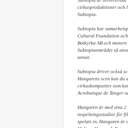
Subtopia är involverade 
cirkusproduktioner och l
Subtopia. 

Subtopia har samarbetspa
Cultural Foundation och
Botkyrka AB och motorn i
Subtopiaområdet så anord
annat.

Subtopia driver också sce
Hangarens scen kan du upp
cirkuskompanier som kan
Acrobatique de Tanger oc
Hangaren är med sina 2 
inspelningsstudior för f
spelats in. Hangaren är o