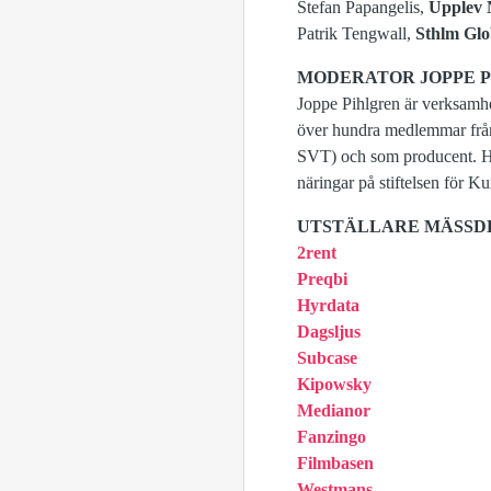
Stefan Papangelis,
Upplev 
Patrik Tengwall,
Sthlm Glo
MODERATOR JOPPE 
Joppe Pihlgren är verksamh
över hundra medlemmar från
SVT) och som producent. Ha
näringar på stiftelsen för 
UTSTÄLLARE MÄSSD
2rent
Preqbi
Hyrdata
Dagsljus
Subcase
Kipowsky
Medianor
Fanzingo
Filmbasen
Westmans