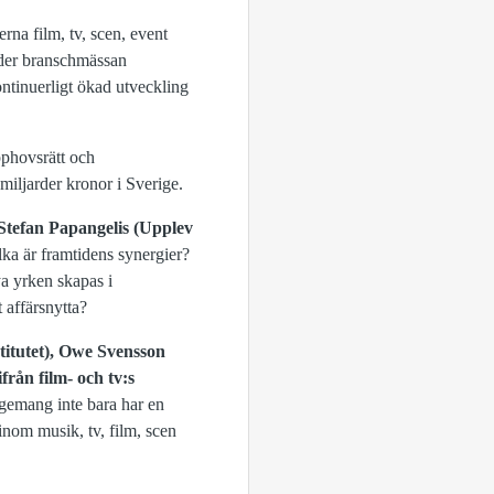
rna film, tv, scen, event
Under branschmässan
ontinuerligt ökad utveckling
upphovsrätt och
miljarder kronor i Sverige.
Stefan Papangelis (Upplev
lka är framtidens synergier?
a yrken skapas i
 affärsnytta?
titutet), Owe Svensson
från film- och tv:s
gemang inte bara har en
inom musik, tv, film, scen