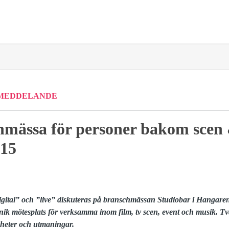
MEDDELANDE
hmässa för personer bakom scen
015
digital” och ”live” diskuteras på branschmässan Studiobar i Hangare
ik mötesplats för verksamma inom film, tv scen, event och musik. Två
gheter och utmaningar.