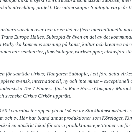
i många olika projekt som cirkusbranschmässan Subcase, intern
okala utvecklingsprojekt. Dessutom skapar Subtopia varje år t
rtners världen över och är en del av flera internationella nä
 Trans Europe Halles. Subtopia är även en del av det kommunal
 Botkyrka kommuns satsning på konst, kultur och kreativa närin
nas här seminarier, filmvisningar, workshoppar, cirkusförestä
n för samtida cirkus; Hangaren Subtopia, i ett före detta virkesl
leva svensk, internationell, ny och inte minst – exceptionell c
adensiska The 7 Fingers, finska Race Horse Company, Marock
h svenska Cirkus Cirkör uppträtt.

150 kvadratmeter öppen yta också en av Stockholmsområdets st
ilm och tv. Här har bland annat produktioner som Körslaget, K
ckså en utmärkt lokal för stora produktionsrepetitioner varför a