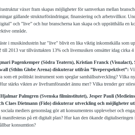
rastruktur växer fram skapas möjligheter för samverkan mellan bransche
ningar gällande
strukturförändringar, finansiering och arbetsvillkor. 
igital” och ”live” och hur branscherna kan skapa och upprätthålla en k
ektive område.
fäste i musikindustrin har "live" blivit en lika viktig inkomstkälla som 
 till 2013 var tillväxttakten 13% och livemusiken omsätter idag cirka 4 
mari Pagenkemper (Södra Teatern), Kristian Franck (Visualact), 
all (Sthlm Globe Arena) diskuterar utifrån ”liveperspektivet”:
Vi
a som ett politiskt instrument som speglar samhällsutveckling? Vilka ny
 Hur stärks vikten av liveframförandet ännu mer? Vilka trender ger störst
Hjalmar Palmgren (Svenska filminstitutet), Jesper Pauli (Medieins
ch Claes Dietmann (Fido) diskuterar utveckling och möjligheter uti
 sociala mediers genomslag gör att konsumentens upplevelser och enga
 manifesteras på ett digitalt plan? Hur kan den ökande digitaliseringen 
hållbar konsumtion?