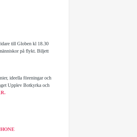
idare till Globen kl 18.30
änniskor på flykt. Biljett
nier, ideella föreningar och
laget Upplev Botkyrka och
R.
PHONE