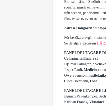
Branschmässan Studiobar ar
scen, tv, musik och event. 
från scenen, panelsamtal le
film, tv, scen, event och mu
Adress Hangaren Subtopia
För besökare avgår kostnads
Se detaljerat program
HÄR.
PANELDELTAGARE D
Catharina Gilljam
, Svt
Hjalmar Palmgren
, Svenska
Jesper Pauli
, Medieinstitut
Owe Svensson
, ljudteknik
Claes Dietmann
, Fido
PANELDELTAGARE L
Ingmari Pagenkemper,
Södr
Kristian Franck
, Visualact