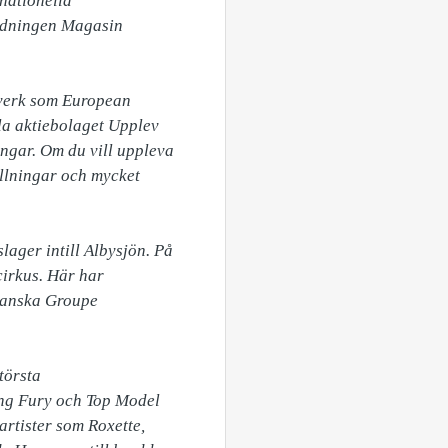
ationella 
idningen Magasin 
tverk som European 
a aktiebolaget Upplev 
gar. Om du vill uppleva 
llningar och mycket 
ager intill Albysjön. På 
irkus. Här har 
anska Groupe 
örsta 
ung Fury och Top Model 
rtister som Roxette, 