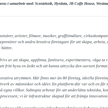
teras i samarbete med: Scenteknik, Hyrdata, JB Coffe House, Westm
tnärer, artister, filmare, musiker, graffitimålare, cirkuskompanie
eprenörer och andra kreativa företagare för att skapa, arbeta, 
bättre.

rivs av att skapa, uppfinna, fantisera, experimentera, våga ta ri
tt fritt hysa en åsikt och att kunna uttrycka den oavsett format.
reativa utrymmen. Här finns mer än 80 företag, ideella förening
ätverk av människor och idéer. En plattform där var och en får mö
 egna villkor. Subtopia arbetar för att underlätta tekniska, ko
processen; vi är infrastruktur skapad för att främja innovation.