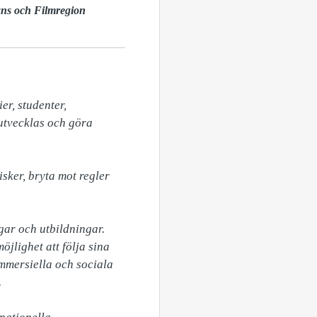
ans och Filmregion
r, studenter, 
utvecklas och göra 
sker, bryta mot regler 


ar och utbildningar. 
jlighet att följa sina 
mmersiella och sociala 

