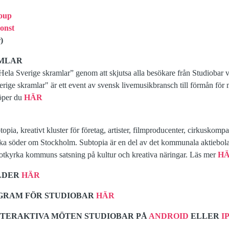
oup
onst
)
AMLAR
Hela Sverige skramlar” genom att skjutsa alla besökare från Studiobar v
ige skramlar" är ett event av svensk livemusikbransch till förmån för m
öper du
HÄR
pia, kreativt kluster för företag, artister, filmproducenter, cirkuskompa
rka söder om Stockholm. Subtopia är en del av det kommunala aktiebo
otkyrka kommuns satsning på kultur och kreativa näringar. Läs mer
HÄ
ILDER
HÄR
OGRAM FÖR STUDIOBAR
HÄR
NTERAKTIVA MÖTEN STUDIOBAR PÅ
ANDROID
ELLER
I