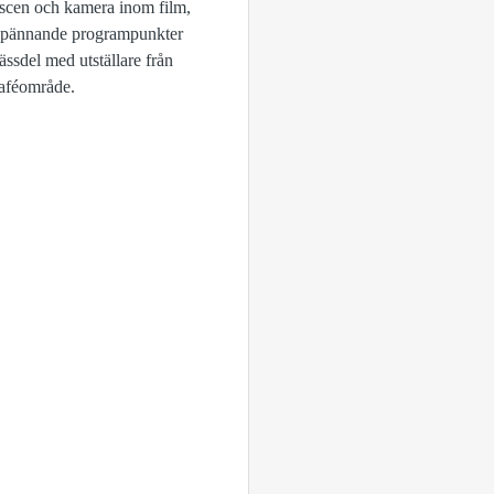
 scen och kamera inom film,
å spännande programpunkter
ssdel med utställare från
caféområde.