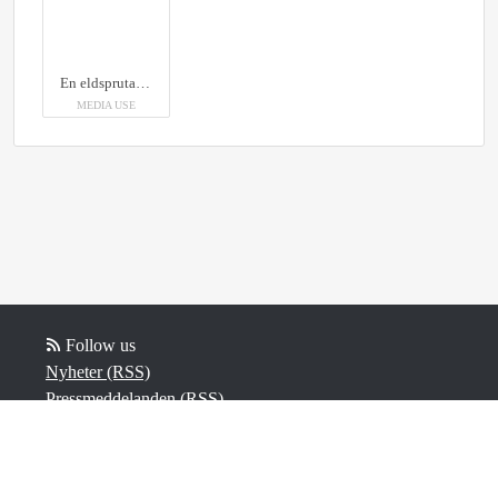
En eldsprutande trombon är ett av inslagen i Subtopias julföreställning Sinfonia Volante.
MEDIA USE
Follow us
Nyheter (RSS)
Pressmeddelanden (RSS)
Bloggposter (RSS)
Powered by Notified