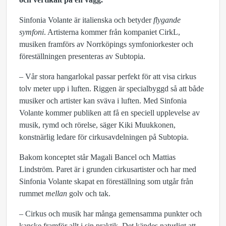
Sinfonia Volante är italienska och betyder
flygande
symfoni
. Artisterna kommer från kompaniet CirkL,
musiken framförs av Norrköpings symfoniorkester och
föreställningen presenteras av Subtopia.
– Vår stora hangarlokal passar perfekt för att visa cirkus
tolv meter upp i luften. Riggen är specialbyggd så att både
musiker och artister kan sväva i luften. Med Sinfonia
Volante kommer publiken att få en speciell upplevelse av
musik, rymd och rörelse, säger Kiki Muukkonen,
konstnärlig ledare för cirkusavdelningen på Subtopia.
Bakom konceptet står Magali Bancel och Mattias
Lindström. Paret är i grunden cirkusartister och har med
Sinfonia Volante skapat en föreställning som utgår från
rummet
mellan
golv och tak.
– Cirkus och musik har många gemensamma punkter och
kanske framför allt i sin praktik. Det kändes naturligt att