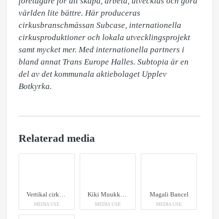
företagare för att skapa, arbeta, utvecklas och göra 
världen lite bättre. Här produceras 
cirkusbranschmässan Subcase, internationella 
cirkusproduktioner och lokala utvecklingsprojekt 
samt mycket mer. Med internationella partners i 
bland annat Trans Europe Halles. Subtopia är en 
del av det kommunala aktiebolaget Upplev 
Botkyrka.
Relaterad media
Vertikal cirkusakrobatik
Kiki Muukkonen är konstnärlig ledare för cirkusavdelningen på Subtopia.
Magali Bancel
MEDIA USE
MEDIA USE
MEDIA USE