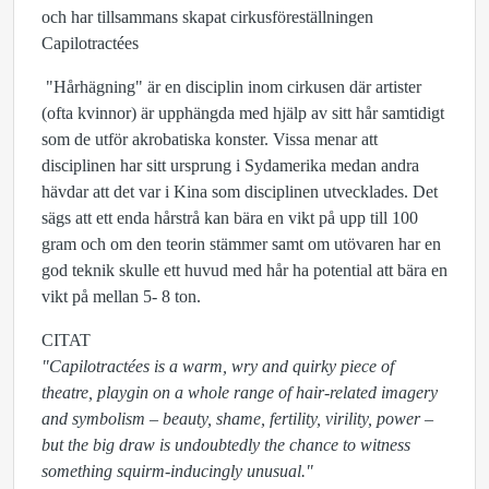
och har tillsammans skapat cirkusföreställningen
Capilotractées
"Hårhägning" är en disciplin inom cirkusen där artister
(ofta kvinnor) är upphängda med hjälp av sitt hår samtidigt
som de utför akrobatiska konster. Vissa menar att
disciplinen har sitt ursprung i Sydamerika medan andra
hävdar att det var i Kina som disciplinen utvecklades. Det
sägs att ett enda hårstrå kan bära en vikt på upp till 100
gram och om den teorin stämmer samt om utövaren har en
god teknik skulle ett huvud med hår ha potential att bära en
vikt på mellan 5- 8 ton.
CITAT
"Capilotractées is a warm, wry and quirky piece of
theatre, playgin on a whole range of hair-related imagery
and symbolism – beauty, shame, fertility, virility, power –
but the big draw is undoubtedly the chance to witness
something squirm-inducingly unusual."