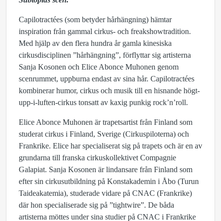
Capilotractées (som betyder hårhängning) hämtar
inspiration från gammal cirkus- och freakshowtradition.
Med hjälp av den flera hundra år gamla kinesiska
cirkusdisciplinen ”hårhängning”, förflyttar sig artisterna
Sanja Kosonen och Elice Abonce Muhonen genom
scenrummet, uppburna endast av sina hår. Capilotractées
kombinerar humor, cirkus och musik till en hisnande högt-
upp-i-luften-cirkus tonsatt av kaxig punkig rock’n’roll.
Elice Abonce Muhonen är trapetsartist från Finland som
studerat cirkus i Finland, Sverige (Cirkuspiloterna) och
Frankrike. Elice har specialiserat sig på trapets och är en av
grundarna till franska cirkuskollektivet Compagnie
Galapiat. Sanja Kosonen är lindansare från Finland som
efter sin cirkusutbildning på Konstakademin i Åbo (Turun
Taideakatemia), studerade vidare på CNAC (Frankrike)
där hon specialiserade sig på ”tightwire”. De båda
artisterna möttes under sina studier på CNAC i Frankrike