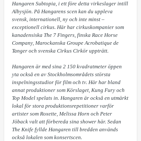
Hangaren Subtopia, i ett före detta virkeslager intill 
Albysjön. På Hangarens scen kan du uppleva 
svensk, internationell, ny och inte minst – 
exceptionell cirkus. Här har cirkuskompanier som 
kanadensiska The 7 Fingers, finska Race Horse 
Company, Marockanska Groupe Acrobatique de 
Tanger och svenska Cirkus Cirkör uppträtt.

Hangaren är med sina 2 150 kvadratmeter öppen 
yta också en av Stockholmsområdets största 
inspelningsstudior för film och tv. Här har bland 
annat produktioner som Körslaget, Kung Fury och 
Top Model spelats in. Hangaren är också en utmärkt 
lokal för stora produktionsrepetitioner varför 
artister som Roxette, Melissa Horn och Peter 
Jöback valt att förbereda sina shower här. Sedan 
The Knife fyllde Hangaren till bredden används 
också lokalen som konsertscen.