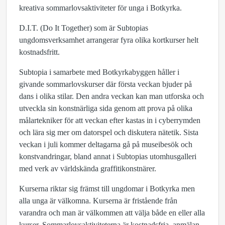
kreativa sommarlovsaktiviteter för unga i Botkyrka.
D.I.T. (Do It Together) som är Subtopias
ungdomsverksamhet arrangerar fyra olika kortkurser helt
kostnadsfritt.
Subtopia i samarbete med Botkyrkabyggen håller i
givande sommarlovskurser där första veckan bjuder på
dans i olika stilar. Den andra veckan kan man utforska och
utveckla sin konstnärliga sida genom att prova på olika
målartekniker för att veckan efter kastas in i cyberrymden
och lära sig mer om datorspel och diskutera nätetik. Sista
veckan i juli kommer deltagarna gå på museibesök och
konstvandringar, bland annat i Subtopias utomhusgalleri
med verk av världskända graffitikonstnärer.
Kurserna riktar sig främst till ungdomar i Botkyrka men
alla unga är välkomna. Kurserna är fristående från
varandra och man är välkommen att välja både en eller alla
kurser. Sommarlovsaktiviteterna är kostnadsfria, anmälan