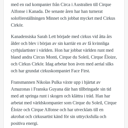
med en rad kompanier från Circa i Australien till Cirque
Alfonse i Kanada. De senaste åren har han turnerat
soloföreställningen Minnet och jobbat mycket med Cirkus
Cirkör.
Kanadensiska Sarah Lett började med cirkus vid åtta års
ålder och blev i början av sin karriär en av få kvinnliga
cyrhjulartister i världen. Hon har jobbat världen runt med
bland andra Circus Monti, Cirque du Soleil, Cirque Éloize,
och Cirkus Cirkör. Idag arbetar hon även med aerial silks
och har grundat cirkuskompaniet Face First.
Fransmannen Nikolas Pulka växte upp i hjärtat av
Amazonas i Franska Guyana där han tillbringade sin tid
med att springa runt i skogen och klättra i träd. Han har
arbetat med världskompanier som Cirque du Soleil, Cirque
Éloize och Cirque Alfonse och har utvecklats till en
akrobat och cirkusartist känd för sin uttrycksfulla och
positiva energi.