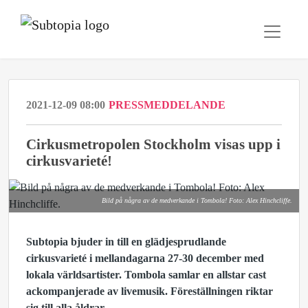
2021-12-09 08:00
PRESSMEDDELANDE
Cirkusmetropolen Stockholm visas upp i
cirkusvarieté!
Bild på några av de medverkande i Tombola! Foto: Alex Hinchcliffe.
Subtopia bjuder in till en glädjesprudlande
cirkusvarieté i mellandagarna 27-30 december med
lokala världsartister. Tombola samlar en allstar cast
ackompanjerade av livemusik. Föreställningen riktar
sig till alla åldrar.