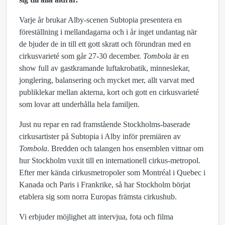
Varje år brukar Alby-scenen Subtopia presentera en
föreställning i mellandagarna och i år inget undantag när
de bjuder de in till ett gott skratt och förundran med en
cirkusvarieté som går 27-30 december.
Tombola
är en
show full av gastkramande luftakrobatik, minneslekar,
jonglering, balansering och mycket mer, allt varvat med
publiklekar mellan akterna, kort och gott en cirkusvarieté
som lovar att underhålla hela familjen.
Just nu repar en rad framstående Stockholms-baserade
cirkusartister på Subtopia i Alby inför premiären av
Tombola
. Bredden och talangen hos ensemblen vittnar om
hur Stockholm vuxit till en internationell cirkus-metropol.
Efter mer kända cirkusmetropoler som Montréal i Quebec i
Kanada och Paris i Frankrike, så har Stockholm börjat
etablera sig som norra Europas främsta cirkushub.
Vi erbjuder möjlighet att intervjua, fota och filma