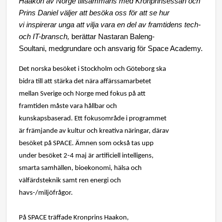
Haakon av Norge tillsammans med Kronprinsessan och
Prins Daniel väljer att besöka oss för att se hur
vi
inspirerar unga att vilja vara en del av framtidens tech-
och IT-bransch,
berättar Nastaran Baleng-
,
Soultani
medgrundare och ansvarig för Space Academy.
Det norska besöket i Stockholm och Göteborg ska
bidra till att stärka det nära affärssamarbetet
mellan Sverige och Norge med fokus på att
framtiden måste vara hållbar och
kunskapsbaserad.
Ett fokusområde i programmet
är främjande av kultur och kreativa näringar, därav
besöket på SPACE. Ämnen som också tas upp
under besöket 2-4 maj är artificiell intelligens,
smarta samhällen, bioekonomi, hälsa och
välfärdsteknik samt ren energi och
havs-/miljöfrågor.
På SPACE träffade Kronprins Haakon,