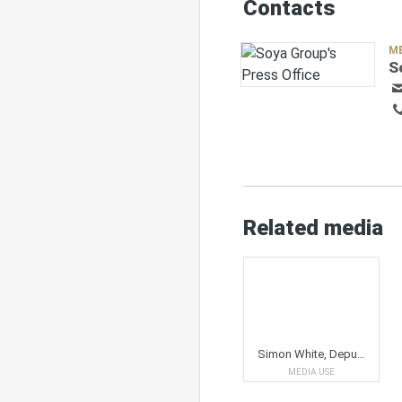
Contacts
M
S
Related media
Simon White, Deputy CEO Soya Group
MEDIA USE