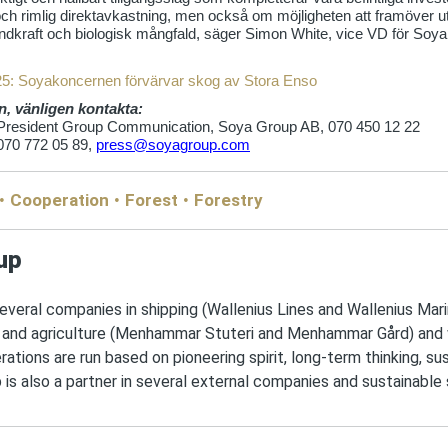
och rimlig direktavkastning, men också om möjligheten att framöver u
vindkraft och biologisk mångfald, säger Simon White, vice VD för Soy
5: Soyakoncernen förvärvar skog av Stora Enso
on, vänligen kontakta:
President Group Communication, Soya Group AB, 070 450 12 22
070 772 05 89,
press@soyagroup.com
Cooperation
Forest
Forestry
up
veral companies in shipping (Wallenius Lines and Wallenius Marin
 and agriculture (Menhammar Stuteri and Menhammar Gård) and
rations are run based on pioneering spirit, long-term thinking, sus
p is also a partner in several external companies and sustainable 