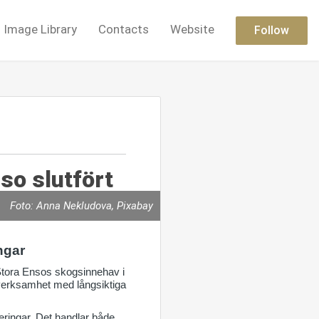
Image Library
Contacts
Website
Follow
so slutfört
Foto: Anna Nekludova, Pixabay
ngar
 Stora Ensos skogsinnehav i
n verksamhet med långsiktiga
teringar. Det handlar både