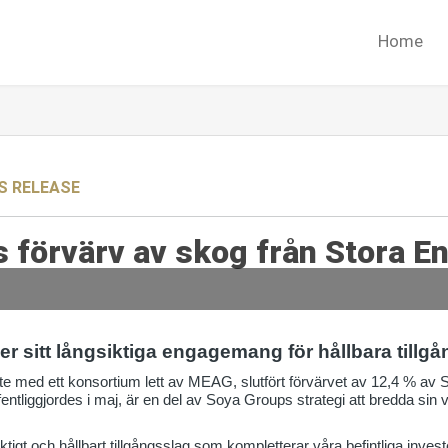
Home
S RELEASE
 förvärv av skog från Stora En
r sitt långsiktiga engagemang för hållbara tillgå
e med ett konsortium lett av MEAG, slutfört förvärvet av 12,4 % av
entliggjordes i maj, är en del av Soya Groups strategi att bredda si
ktigt och hållbart tillgångsslag som kompletterar våra befintliga inves