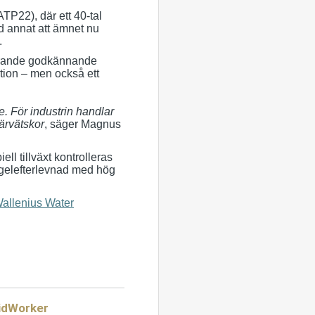
TP22), där ett 40‑tal
d annat att ämnet nu
.
varande godkännande
ation – men också ett
re. För industrin handlar
kärvätskor
, säger Magnus
l tillväxt kontrolleras
regelefterlevnad med hög
Wallenius Water
idWorker