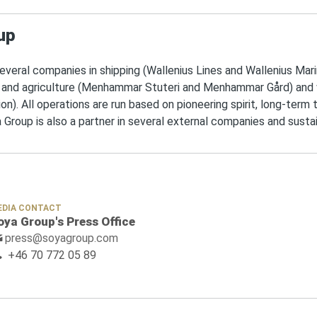
up
veral companies in shipping (Wallenius Lines and Wallenius Marin
 and agriculture (Menhammar Stuteri and Menhammar Gård) and w
n). All operations are run based on pioneering spirit, long-term t
a Group is also a partner in several external companies and susta
EDIA CONTACT
oya Group's Press Office
press@soyagroup.com
+46 70 772 05 89