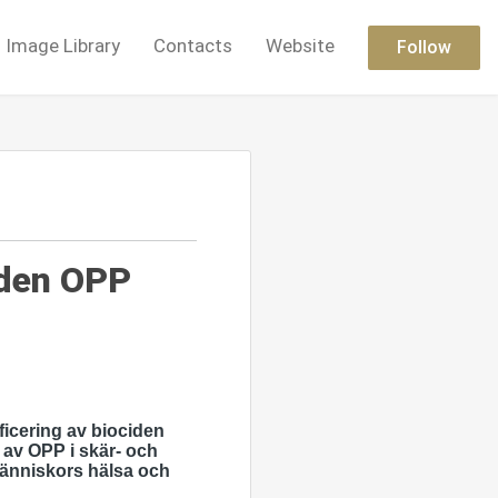
Image Library
Contacts
Website
Follow
iden OPP
ificering av biociden
av OPP i skär‑ och
människors hälsa och