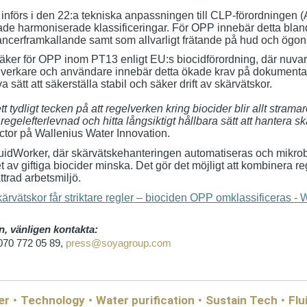
införs i den 22:a tekniska anpassningen till CLP‑förordningen (A
ade harmoniserade klassificeringar. För OPP innebär detta blan
ncerframkallande samt som allvarligt frätande på hud och ögon
osäker för OPP inom PT13 enligt EU:s biocidförordning, där nu
 tillverkare och användare innebär detta ökade krav på dokument
a sätt att säkerställa stabil och säker drift av skärvätskor.
t tydligt tecken på att regelverken kring biocider blir allt strama
regelefterlevnad och hitta långsiktigt hållbara sätt att hantera s
tor på Wallenius Water Innovation.
dWorker, där skärvätskehanteringen automatiseras och mikrobiel
 av giftiga biocider minska. Det gör det möjligt att kombinera 
ttrad arbetsmiljö.
ärvätskor får striktare regler – biociden OPP omklassificeras - 
on, vänligen kontakta:
070 772 05 89,
press@soyagroup.com
ter
Technology
Water purification
Sustain Tech
Flu