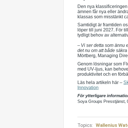
Den nya klassificeringen 
ämnen får nya eller ändr
klassas som misstänkt ca
Samtidigt är framtiden 
löper till juni 2027. För
tydligt behov av alternativ
–
Vi ser detta som ännu et
det nu om att både säkra 
Mörtberg, Managing Direc
Genom lösningar som Flui
med UV‑ljus, kan behovet
produktivitet och en förbä
Läs hela artikeln här –
Sk
Innovation
För ytterligare informati
Soya Groups Presstjänst, 
Topics:
Wallenius Wa