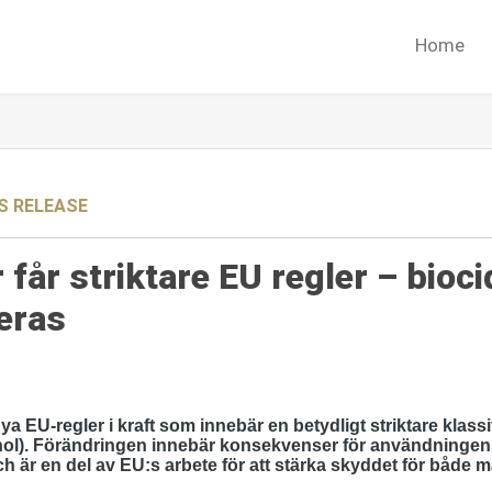
Home
S RELEASE
 får striktare EU regler – bioc
eras
a EU‑regler i kraft som innebär en betydligt striktare klass
ol). Förändringen innebär konsekvenser för användningen 
h är en del av EU:s arbete för att stärka skyddet för både 