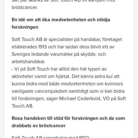
sålt par skänks av Soft Touch AB till kampen mot
bröstcancer.
En idé om att öka medvetenheten och stödja
forskningen
Soft Touch AB är specialister på handskar, företaget
etablerades 1913 och har sedan dess blivit ett av
Sveriges ledande varumärke på skydds- och
arbetshandskar.
- Vi på Soft Touch har alltid den här typen av
aktiviteter varmt om hjärtat. Det känns extra kul att
kunna bidra med både medvetenheten om kvinnors
vanligaste cancersjukdom samtidigt som vi kan bidra
till forskningen, säger Michael Cederkvist, VD på Soft
Touch AB.
Rosa handsken till stöd för forskningen och de som
drabbats av bröstcancer