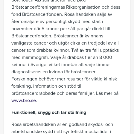
Soft Touch AB samarbetar med BRO,
Bröstcancerföreningarnas Riksorganisation och dess
fond Bröstcancerfonden. Rosa handsken säljs av
återförsäljare av personligt skydd med start i
november där 5 kronor per sålt par går direkt till
Bröstcancerfonden. Bröstcancer är kvinnans
vanligaste cancer och utgör cirka en tredjedel av all
cancer som drabbar kvinnor. Två av tre fall upptäcks
med mammografi. Varje år drabbas fler än 8 000
kvinnor i Sverige, vilket innebär att varje timme
diagnostiseras en kvinna för bröstcancer.
Forskningen behöver mer resurser för viktig klinisk
forskning, information och stöd till
bröstcancerdrabbade och deras familjer. Läs mer på
www.bro.se
.
Funktionell, snygg och tar ställning
Rosa arbetshandsken är en godkänd skydds- och
arbetshandske sydd i ett syntetiskt mockaläder i