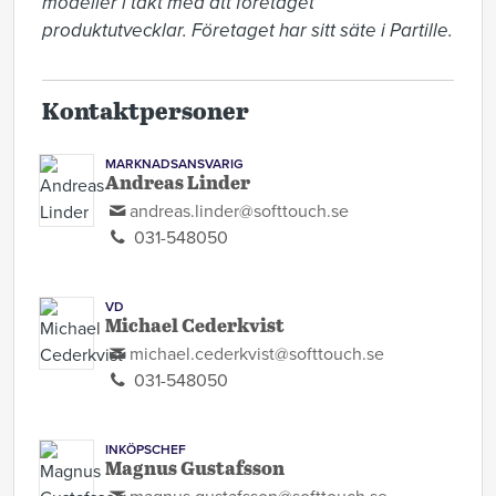
modeller i takt med att företaget 
produktutvecklar. Företaget har sitt säte i Partille.
Kontaktpersoner
MARKNADSANSVARIG
Andreas Linder
andreas.linder@softtouch.se
031-548050
VD
Michael Cederkvist
michael.cederkvist@softtouch.se
031-548050
INKÖPSCHEF
Magnus Gustafsson