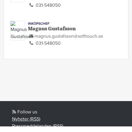
031-548050
INKÖPSCHEF
Magnus Gustafsson
magnus.gustafsson@softtouch.se
031-548050
Follow us
Nyheter (RSS)
Pressmeddelanden (RSS)