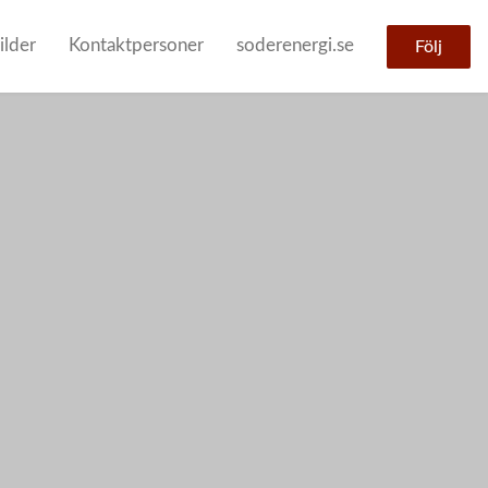
ilder
Kontaktpersoner
soderenergi.se
Följ