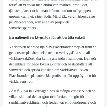
förstå att vi tävlar med andra varumärken, produkter,
tjänster, platser och annan information om målgruppens
uppmärksamhet, säger Sofia Mård Ek, varumärkesstrateg
på Placebrander, som är en av projektets
samarbetspartners.
En nationell verktygslåda för att berätta enkelt
Världarven har med hjälp av Placebrander mejslat fram en
gemensam platsberättelse och en verktygslåda som alla
världsarvsaktörer ska kunna använda i framtiden. Den gör
det enklare för både lokala aktörer och beslutsfattare att
samverka och sprida kunskap om världsarven. Även
Placebranders platsutvecklarproffs har fått upp ögonen för
världarvens roll.
- Att få kliva in i vardagen hos så många världsarv och se
vilken skillnad de har gjort och fortfarande gör för
samhällsutvecklingen och freden var en ögonöppnare och