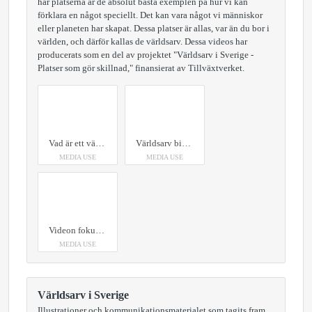
här platserna är de absolut bästa exemplen på hur vi kan
förklara en något speciellt. Det kan vara något vi människor
eller planeten har skapat. Dessa platser är allas, var än du bor i
världen, och därför kallas de världsarv. Dessa videos har
producerats som en del av projektet "Världsarv i Sverige -
Platser som gör skillnad," finansierat av Tillväxtverket.
Vad är ett världsarv? Runt om i världen finns det platser som är så speciella att många länder i världen, genom Unesco tillsammans har bestämt att ta hand om dem i all evighet. De här platserna är de absolut bästa exemplen på hur vi kan förklara en något speciellt. Det kan vara något vi människor eller planeten har skapat. Dessa platser är allas, var än du bor i världen, och därför kallas de världsarv. Denna video har producerats som en del av projektet "Världsarv i Sverige - Platser som gör skillnad," finansierat av Tillväxtverket.
Världsarv bidrar till fred - men hur hänger det ihop? Världsarven bidrar till att skapa förståelse och samhörighet mellan människor. Dessa platser väcker nyfikenhet och främjar global gemenskap. När krig börjar i människors sinnen, är det där också fröet till fred kan sås. Unescos vision är att använda världsarven som verktyg för att bygga en fredligare värld. Tillsammans har vi ansvaret att bevara dessa kapitel i vår globala historia. Denna video har producerats som en del av projektet "Världsarv i Sverige - Platser som gör skillnad," finansierat av Tillväxtverket.
MEDIA USE
MEDIA USE
Videon fokuserar på Unescos världsarv och deras betydelse för hållbar platsutveckling. I Sverige finns 15 världsarv som visar hur världen har förändrats över tid. Bevarandet av dessa unika platser skapar möjligheter för framtida generationer att lära sig och inspireras, samtidigt som det bidrar till att hantera dagens och morgondagens utmaningar för en hållbar utveckling. Denna video har producerats som en del av projektet "Världsarv i Sverige - Platser som gör skillnad," finansierat av Tillväxtverket.
MEDIA USE
Världsarv i Sverige
Illustrationer och kommunikationsmaterialet som tagits fram