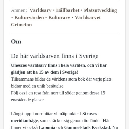
Ämnen:
Världsarv
Hållbarhet
Platsutveckling
Kulturvärden
Kulturarv
Världsarvet
Grimeton
Om
De här världsarven finns i Sverige
Unescos världsarv finns i hela världen, och vi har
glädjen att ha 15 av dem i Sverige!
Tillsammans bildar de världens stora bok där varje plats
bidrar med en unik berättelse.
Följ oss i en resa från norr till söder genom dessa 15
enastående platser.
Längst upp i norr hittar vi mätpunkter i
Struves
meridianbåge
, som sträcker sig genom tio länder. Här
finner vi också
Laponia
och
Gammelstads Kyrkstad
. Nu