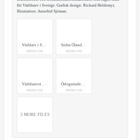
för Världsarv i Sverige. Grafisk design: Rickard Heldemyr,
Illustration: Annefrid Sjöman.
Världarv i Sverige - Moder Jord Illustration: Annefrid Sjöman
Södra Ölands odlingslandskap - illustrationer av Världsarv i Sverige Illustration: Annefrid Sjöman
MEDIA USE
MEDIA USE
Världsarvet Grimeton - illustrationer av Världsarv i Sverige. Illustration: Annefrid Sjöman
Örlogsstaden Karlskrona - Illustration Världsarv i Sverige Illustration: Annefrid Sjöman
MEDIA USE
MEDIA USE
3 MORE FILES