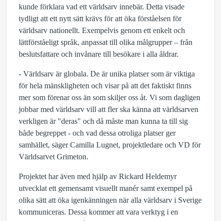
kunde förklara vad ett världsarv innebär. Detta visade
tydligt att ett nytt sätt krävs för att öka förståelsen för
världsarv nationellt. Exempelvis genom ett enkelt och
lättförståeligt språk, anpassat till olika målgrupper – från
beslutsfattare och invånare till besökare i alla åldrar.
- Världsarv är globala. De är unika platser som är viktiga
för hela mänskligheten och visar på att det faktiskt finns
mer som förenar oss än som skiljer oss åt. Vi som dagligen
jobbar med världsarv vill att fler ska känna att världsarven
verkligen är "deras" och då måste man kunna ta till sig
både begreppet - och vad dessa otroliga platser ger
samhället, säger Camilla Lugnet, projektledare och VD för
Världsarvet Grimeton.
Projektet har även med hjälp av Rickard Heldemyr
utvecklat ett gemensamt visuellt manér samt exempel på
olika sätt att öka igenkänningen när alla världsarv i Sverige
kommuniceras. Dessa kommer att vara verktyg i en