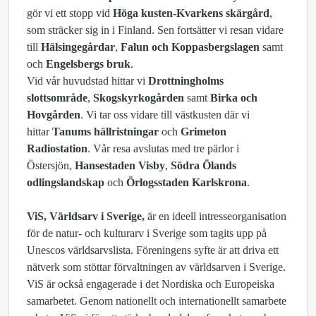
gör vi ett stopp vid
Höga kusten-Kvarkens skärgård
,
som sträcker sig in i Finland. Sen fortsätter vi resan vidare
till
Hälsingegårdar
,
Falun
och Koppasbergslagen
samt
och
Engelsbergs bruk
.
Vid vår huvudstad hittar vi
Drottningholms
slottsområde
,
Skogskyrkogården
samt
Birka och
Hovgården
. Vi tar oss vidare till västkusten där vi
hittar
Tanums hällristningar
och
Grimeton
Radiostation
. Vår resa avslutas med tre pärlor i
Östersjön,
Hansestaden Visby
,
Södra Ölands
odlingslandskap
och
Örlogsstaden Karlskrona
.
ViS, Världsarv i Sverige,
är en ideell intresseorganisation
för de natur- och kulturarv i Sverige som tagits upp på
Unescos världsarvslista. Föreningens syfte är att driva ett
nätverk som stöttar förvaltningen av världsarven i Sverige.
ViS är också engagerade i det Nordiska och Europeiska
samarbetet. Genom nationellt och internationellt samarbete