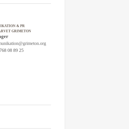
KATION & PR
ARVET GRIMETON
ager
unikation@grimeton.org
768 08 89 25