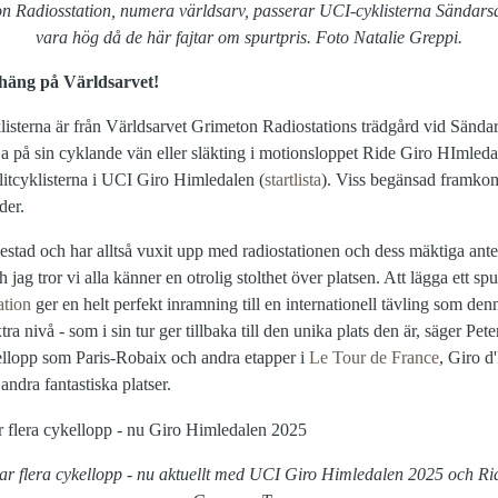
n Radiosstation, numera världsarv, passerar UCI-cyklisterna Sändarsal
vara hög då de här fajtar om spurtpris. Foto Natalie Greppi.
 häng på Världsarvet!
yklisterna är från Världsarvet Grimeton Radiostations trädgård vid Sän
 på sin cyklande vän eller släkting i motionsloppet Ride Giro HImleda
litcyklisterna i UCI Giro Himledalen (
startlista
). Viss begänsad framkom
der.
estad och har alltså vuxit upp med radiostationen och dess mäktiga ant
 jag tror vi alla känner en otrolig stolthet över platsen. Att lägga ett spu
ation
ger en helt perfekt inramning till en internationell tävling som den
extra nivå - som i sin tur ger tillbaka till den unika plats den är, säger 
kellopp som Paris-Robaix och andra etapper i
Le Tour de France
, Giro d
 andra fantastiska platser.
r flera cykellopp - nu aktuellt med UCI Giro Himledalen 2025 och Ri