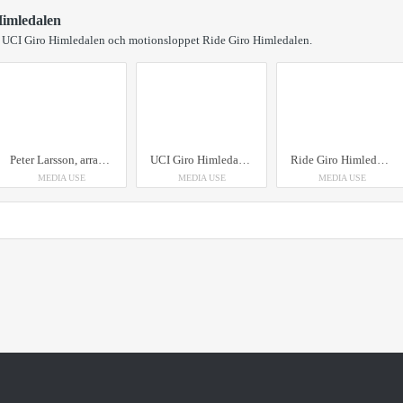
Himledalen
ing UCI Giro Himledalen och motionsloppet Ride Giro Himledalen.
Peter Larsson, arrangör för Giro Himledalen som har spurtpris förbi 100-årsfirande Världsarvet Grimeton
UCI Giro Himledalens 2025. Logotype.
Ride Giro Himledalen - motionsloppet i samband med UCI Giro Himledalen 2025. Logotype.
MEDIA USE
MEDIA USE
MEDIA USE