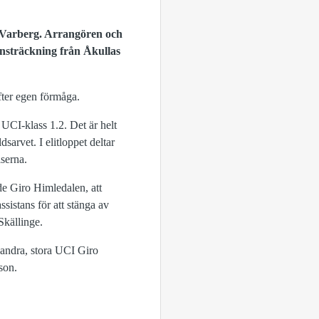
i Varberg. Arrangören och
ansträckning från Åkullas
efter egen förmåga.
i UCI-klass 1.2. Det är helt
arvet. I elitloppet deltar
lserna.
de Giro Himledalen, att
ssistans för att stänga av
 Skällinge.
t andra, stora UCI Giro
son.