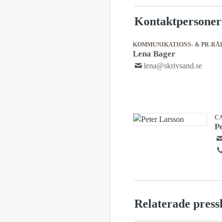
Kontaktpersoner
KOMMUNIKATIONS- & PR-RÅ
Lena Bager
lena@skrivsand.se
C
P
Relaterade press