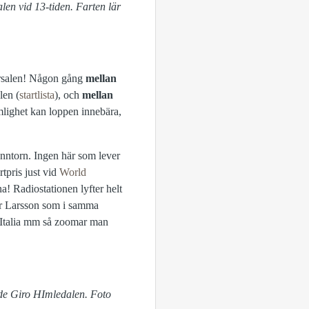
en vid 13-tiden. Farten lär
darsalen! Någon gång
mellan
len (
startlista
), och
mellan
lighet kan loppen innebära,
enntorn. Ingen här som lever
rtpris just vid
World
na! Radiostationen lyfter helt
Peter Larsson som i samma
'Italia mm så zoomar man
de Giro HImledalen. Foto