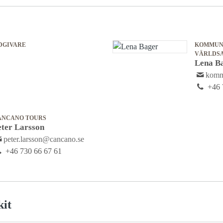
DGIVARE
KOMMUNI
VÄRLDS
Lena B
komm
+46 
ANCANO TOURS
eter Larsson
peter.larsson@cancano.se
+46 730 66 67 61
kit