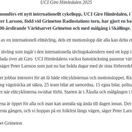
UCI Giro Himledalen 2025
omförs ett nytt internationellt cykellopp, UCI Giro Himledalen, 
er Larsson, född vid Grimeton Radiostations torn, har gjort en b
00-årsfirande Världsarvet Grimeton och med målgång i Skällinge.
av en internationell elittävling, dels ett motionslopp där alla kan delta 
 en tävling som ingår i den internationella tävlingskalendern med ett lopp 
glada över att Giro UCI Himledalens vackra bansträckning passerar världs
 säger Peter Larsson som just nu har bråda dagar med de sista förberede
 jobbar intensivt för att få både elitcyklisternas och motionsloppet, Ri
g vägsträcka att säkra, 25 team bilar att samordna, 15 egna bilar, polisa
er när elitcyklisterna swishar förbi. Starten är i Åkulla och målgången i
 ena är öppet för alla och man kan anmäla sig ända till dagen innan. De
örsta gången, och vi hoppas på en folkfest längs vägen, säger Peter Lars