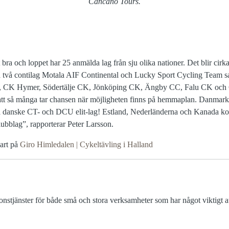
Cancano Tours.
ra och loppet har 25 anmälda lag från sju olika nationer. Det blir cirka 
ra två contilag Motala AIF Continental och Lucky Sport Cycling Team sa
, CK Hymer, Södertälje CK, Jönköping CK, Ängby CC, Falu CK och 
att så många tar chansen när möjligheten finns på hemmaplan. Danmark 
ga danske CT- och DCU elit-lag! Estland, Nederländerna och Kanada 
bblag”, rapporterar Peter Larsson.
art på
Giro Himledalen | Cykeltävling i Halland
stjänster för både små och stora verksamheter som har något viktigt at