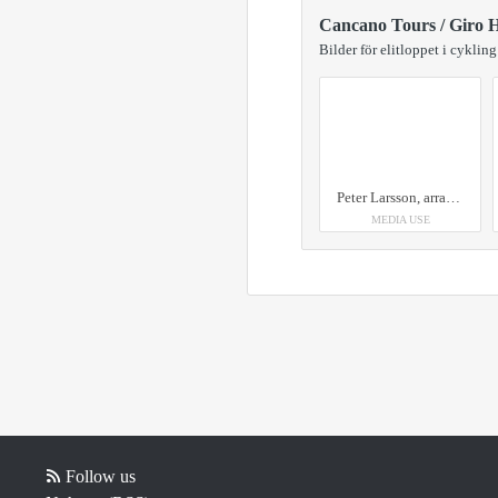
Cancano Tours / Giro 
Bilder för elitloppet i cykl
Peter Larsson, arrangör för Giro Himledalen på plats på Världsarvet Grimeton för att testa spurtsträckan inför UCI Giro Himledalen som genomförs för första gången på lördag 17 maj 2025
MEDIA USE
Follow us