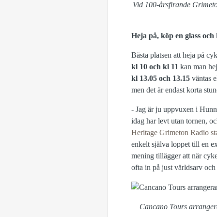
Vid 100-årsfirande Grimeto
Heja på, köp en glass och
Bästa platsen att heja på c
kl 10 och kl 11
kan man heja
kl 13.05 och 13.15
väntas e
men det är endast korta stun
- Jag är ju uppvuxen i Hunn
idag har levt utan tornen, och
Heritage Grimeton Radio st
enkelt själva loppet till en 
mening tillägger att när cy
ofta in på just världsarv och
Cancano Tours arrangera