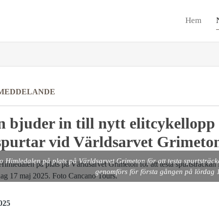
Hem
MEDDELANDE
 bjuder in till nytt elitcykellop
purtar vid Världsarvet Grimeto
o Himledalen på plats på Världsarvet Grimeton för att testa spurtsträ
genomförs för första gången på lördag