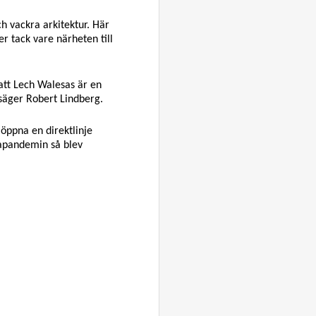
ch vackra arkitektur. Här
er tack vare närheten till
 att Lech Walesas är en
, säger Robert Lindberg.
 öppna en direktlinje
apandemin så blev