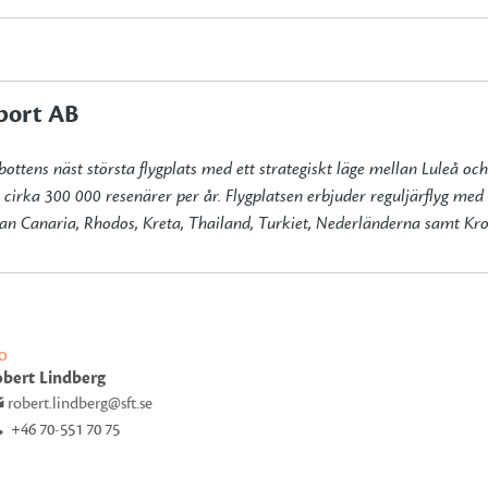
port AB
bottens näst största flygplats med ett strategiskt läge mellan Luleå oc
irka 300 000 resenärer per år. Flygplatsen erbjuder reguljärflyg med a
Gran Canaria, Rhodos, Kreta, Thailand, Turkiet, Nederländerna samt Kro
O
bert Lindberg
robert.lindberg@sft.se
+46 70-551 70 75