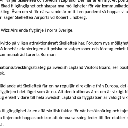
 Air väljer Skellefteå och Swedish Lapland. Det här är en mycket posi
er ökad tillgänglighet och skapar nya möjligheter för vår kommunikati
veckling. Även om vi för närvarande är mitt i en pandemi så hoppas v
år, säger Skellefteå Airports vd Robert Lindberg.
 Wizz Airs enda flyglinje i norra Sverige.
 kvitto på vilken attraktionskraft Skellefteå har. Förutom nya möjlighete
så innebär etableringen att polska privatpersoner och företag enkelt kan
 kommunalråd Lorents Burman.
ationsutvecklingsstrateg på Swedish Lapland Visitors Board, ser posit
sk.
lädjande att Skellefteå får en ny reguljär direktlinje från Europa, det
flyglinjen i det läget som är nu. Att den trafikeras året om är viktigt 
ig enkelt vidare till hela Swedish Lapland så flygplatsen är väldigt vik
 tillgänglighet är en affärskritisk faktor för vår besöksnäring och taj
 linjen och hoppas och tror att denna satsning leder till fler etableri
eå.