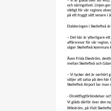
– Vi är glada över att Wizz
och näringslivet. Linjen g
viktigt för vår regions ut
på ett tryggt sätt senare i 
Etableringen i Skellefteå är
– Det här är ytterligare ett
affärsresor för vår region, 
säger Skellefteå kommuns
Även Frida Ekeström, destin
mellan Skellefteå och Gdan
– Vi tycker det är oerhört g
väljer att satsa på den här 
Skellefteå Airport tar man s
- Direktflygförbindelser och
Vi gläds därför över den nya
Wikström, på Visit Skelleft