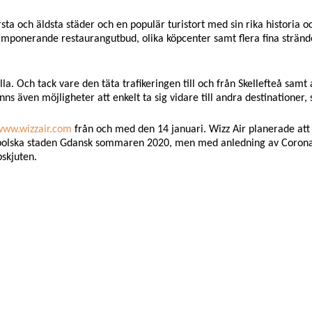
sta och äldsta städer och en populär turistort med sin rika historia o
ett imponerande restaurangutbud, olika köpcenter samt flera fina stränd
lla. Och tack vare den täta trafikeringen till och från Skellefteå samt
finns även möjligheter att enkelt ta sig vidare till andra destinationer
www.wizzair.com
från och med den 14 januari.
Wizz Air planerade att
 polska staden Gdansk sommaren 2020, men med anledning av Coron
pskjuten.