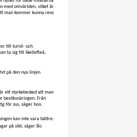
tiv nyhet för både invånarna
on med omvärlden, vilket är
i att man kommer kunna rese
r till turist- och
 ta sig till Skellefteå,
ivt på den nya linjen
 är ett styrkebesked att man
för besöksnäringen. Från
tig för oss, säger hon.
mingen kan inte vara bättre.
ngar på sikt, säger Bo