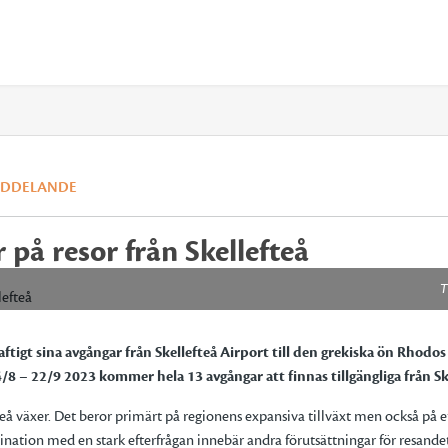
EDDELANDE
 på resor från Skellefteå
T
ftigt sina avgångar från Skellefteå Airport till den grekiska ön Rhod
/8 – 22/9 2023 kommer hela 13 avgångar att finnas tillgängliga från Sk
fteå växer. Det beror primärt på regionens expansiva tillväxt men också på
nation med en stark efterfrågan innebär andra förutsättningar för resandet