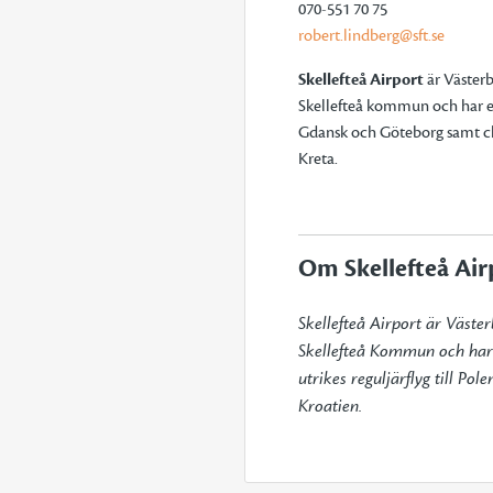
070-551
robert.lindberg@sft.se
Skellefteå Airport
är Västerb
Skellefteå kommun och har ett
Gdansk och Göteborg samt cha
Kreta.
Om Skellefteå Air
Skellefteå Airport är Väster
Skellefteå Kommun och har c
utrikes reguljärflyg till Po
Kroatien.