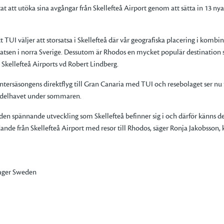
at att utöka sina avgångar från Skellefteå Airport genom att sätta in 13 n
 TUI väljer att storsatsa i Skellefteå där vår geografiska placering i kombi
platsen i norra Sverige. Dessutom är Rhodos en mycket populär destination s
 Skellefteå Airports vd Robert Lindberg.
ntersäsongens direktflyg till Gran Canaria med TUI och resebolaget ser n
medelhavet under sommaren.
den spännande utveckling som Skellefteå befinner sig i och därför känns det 
dande från Skellefteå Airport med resor till Rhodos, säger Ronja Jakobss
ager Sweden
dberg
irport