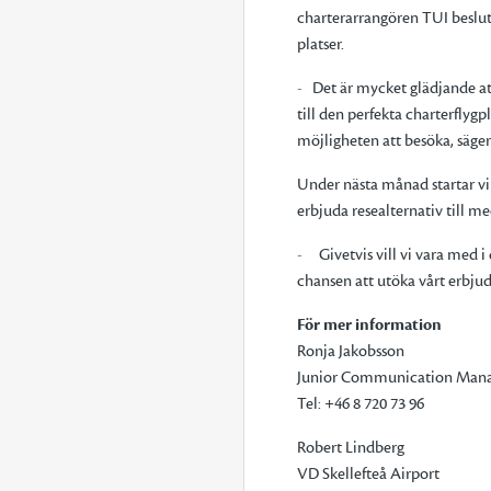
charterarrangören TUI beslut
platser.
- Det är mycket glädjande att
till den perfekta charterflyg
möjligheten att besöka, säger
Under nästa månad startar vi
erbjuda resealternativ till 
- Givetvis vill vi vara med i 
chansen att utöka vårt erbju
För mer information
Ronja Jakobsson
Junior Communication Man
Tel: +46 8 720 73 96
Robert Lin
VD Skellefteå A