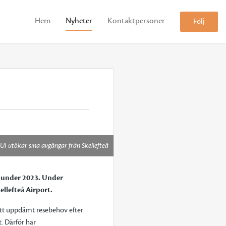
Hem
Nyheter
Kontaktpersoner
Följ
UI utökar sina avgångar från Skellefteå
os under 2023. Under
ellefteå Airport.
 ett uppdämt resebehov efter
. Därför har