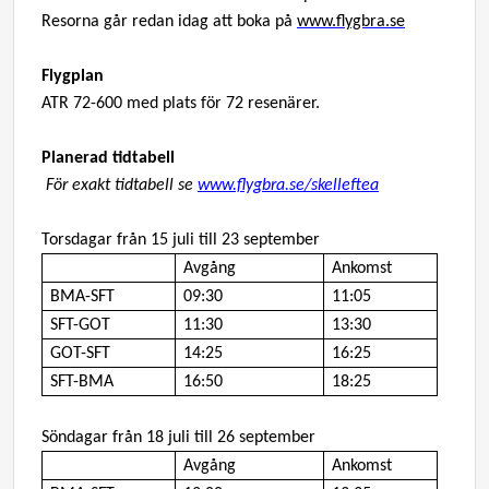
Resorna går redan idag att boka på
www.flygbra.se
Flygplan
ATR 72-600 med plats för 72 resenärer.
Planerad tidtabell
För exakt tidtabell se
www.flygbra.se/skelleftea
Torsdagar från 15 juli till 23 september
Avgång
Ankomst
BMA-SFT
09:30
11:05
SFT-GOT
11:30
13:30
GOT-SFT
14:25
16:25
SFT-BMA
16:50
18:25
Söndagar från 18 juli till 26 september
Avgång
Ankomst