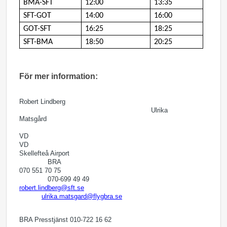
BMA-SFT
12:00
13:35
SFT-GOT
14:00
16:00
GOT-SFT
16:25
18:25
SFT-BMA
18:50
20:25
För mer information:
Robert Lindberg
Ulrika
Matsgård
V
VD
Skellefteå Airport
BRA
070 551 70 75
070-699 49 49
robert.lindberg@sft.se
ulrika.matsgard@flygbra.se
BRA Presstjänst 010-722 16 62