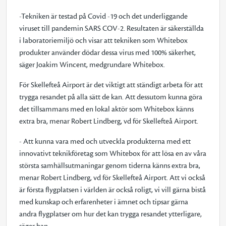
-Tekniken är testad på Covid -19 och det underliggande
viruset till pandemin SARS COV-2. Resultaten är säkerställda
i laboratoriemiljö och visar att tekniken som Whitebox
produkter använder dödar dessa virus med 100% säkerhet,
säger Joakim Wincent, medgrundare Whitebox.
För Skellefteå Airport är det viktigt att ständigt arbeta för att
trygga resandet på alla sätt de kan. Att dessutom kunna göra
det tillsammans med en lokal aktör som Whitebox känns
extra bra, menar Robert Lindberg, vd för Skellefteå Airport.
- Att kunna vara med och utveckla produkterna med ett
innovativt teknikföretag som Whitebox för att lösa en av våra
största samhällsutmaningar genom tiderna känns extra bra,
menar Robert Lindberg, vd för Skellefteå Airport. Att vi också
är första flygplatsen i världen är också roligt, vi vill gärna bistå
med kunskap och erfarenheter i ämnet och tipsar gärna
andra flygplatser om hur det kan trygga resandet ytterligare,