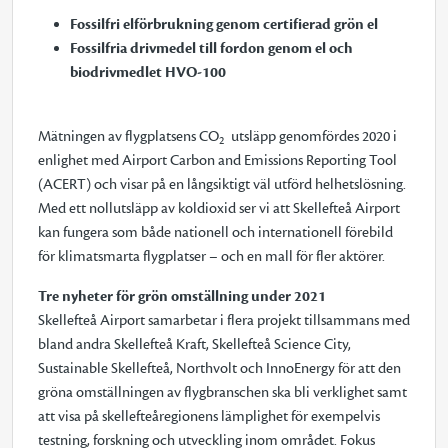
Fossilfri elförbrukning genom certifierad grön el
Fossilfria drivmedel till fordon genom el och
biodrivmedlet HVO-100
Mätningen av flygplatsens CO
utsläpp genomfördes 2020 i
2
enlighet med Airport Carbon and Emissions Reporting Tool
(ACERT) och visar på en långsiktigt väl utförd helhetslösning.
Med ett nollutsläpp av koldioxid ser vi att Skellefteå Airport
kan fungera som både nationell och internationell förebild
för klimatsmarta flygplatser – och en mall för fler aktörer.
Tre nyheter för grön omställning under 2021
Skellefteå Airport samarbetar i flera projekt tillsammans med
bland andra Skellefteå Kraft, Skellefteå Science City,
Sustainable Skellefteå, Northvolt och InnoEnergy för att den
gröna omställningen av flygbranschen ska bli verklighet samt
att visa på skellefteåregionens lämplighet för exempelvis
testning, forskning och utveckling inom området. Fokus