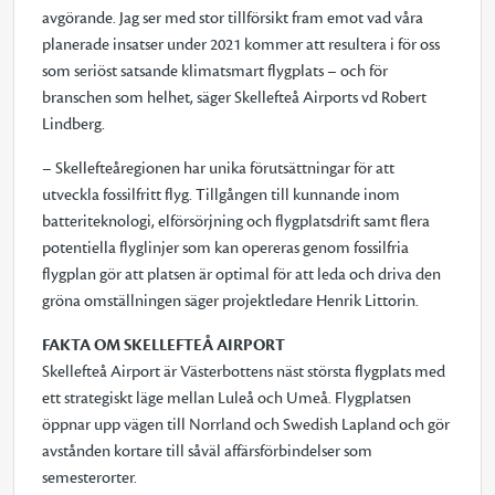
avgörande. Jag ser med stor tillförsikt fram emot vad våra
planerade insatser under 2021 kommer att resultera i för oss
som seriöst satsande klimatsmart flygplats – och för
branschen som helhet, säger Skellefteå Airports vd Robert
Lindberg.
– Skellefteåregionen har unika förutsättningar för att
utveckla fossilfritt flyg. Tillgången till kunnande inom
batteriteknologi, elförsörjning och flygplatsdrift samt flera
potentiella flyglinjer som kan opereras genom fossilfria
flygplan gör att platsen är optimal för att leda och driva den
gröna omställningen säger projektledare Henrik Littorin.
FAKTA OM SKELLEFTEÅ AIRPORT
Skellefteå Airport är Västerbottens näst största flygplats med
ett strategiskt läge mellan Luleå och Umeå. Flygplatsen
öppnar upp vägen till Norrland och Swedish Lapland och gör
avstånden kortare till såväl affärsförbindelser som
semesterorter.