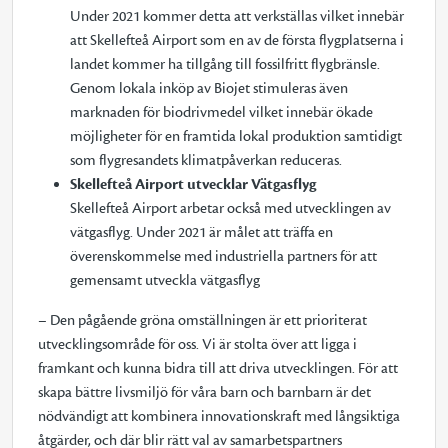
Under 2021 kommer detta att verkställas vilket innebär
att Skellefteå Airport som en av de första flygplatserna i
landet kommer ha tillgång till fossilfritt flygbränsle.
Genom lokala inköp av Biojet stimuleras även
marknaden för biodrivmedel vilket innebär ökade
möjligheter för en framtida lokal produktion samtidigt
som flygresandets klimatpåverkan reduceras.
Skellefteå Airport utvecklar Vätgasflyg
Skellefteå Airport arbetar också med utvecklingen av
vätgasflyg. Under 2021 är målet att träffa en
överenskommelse med industriella partners för att
gemensamt utveckla vätgasflyg
– Den pågående gröna omställningen är ett prioriterat
utvecklingsområde för oss. Vi är stolta över att ligga i
framkant och kunna bidra till att driva utvecklingen. För att
skapa bättre livsmiljö för våra barn och barnbarn är det
nödvändigt att kombinera innovationskraft med långsiktiga
åtgärder, och där blir rätt val av samarbetspartners