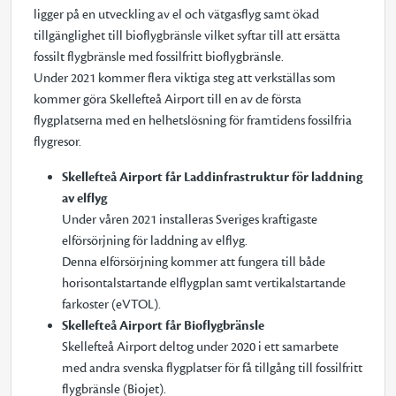
ligger på en utveckling av el och vätgasflyg samt ökad
tillgänglighet till bioflygbränsle vilket syftar till att ersätta
fossilt flygbränsle med fossilfritt bioflygbränsle.
Under 2021 kommer flera viktiga steg att verkställas som
kommer göra Skellefteå Airport till en av de första
flygplatserna med en helhetslösning för framtidens fossilfria
flygresor.
Skellefteå Airport får Laddinfrastruktur för laddning
av elflyg
Under våren 2021 installeras Sveriges kraftigaste
elförsörjning för laddning av elflyg.
Denna elförsörjning kommer att fungera till både
horisontalstartande elflygplan samt vertikalstartande
farkoster (eVTOL).
Skellefteå Airport får Bioflygbränsle
Skellefteå Airport deltog under 2020 i ett samarbete
med andra svenska flygplatser för få tillgång till fossilfritt
flygbränsle (Biojet).