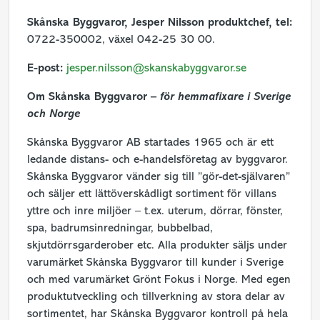
Skånska Byggvaror, Jesper Nilsson produktchef,
tel:
0722-350002, växel 042-25 30 00.
E-post:
jesper.nilsson@skanskabyggvaror.se
Om Skånska Byggvaror –
för hemmafixare i Sverige
och Norge
Skånska Byggvaror AB startades 1965 och är ett
ledande distans- och e-handelsföretag av byggvaror.
Skånska Byggvaror vänder sig till ”gör-det-självaren”
och säljer ett lättöverskådligt sortiment för villans
yttre och inre miljöer – t.ex. uterum, dörrar, fönster,
spa, badrumsinredningar, bubbelbad,
skjutdörrsgarderober etc. Alla produkter säljs under
varumärket Skånska Byggvaror till kunder i Sverige
och med varumärket Grönt Fokus i Norge. Med egen
produktutveckling och tillverkning av stora delar av
sortimentet, har Skånska Byggvaror kontroll på hela