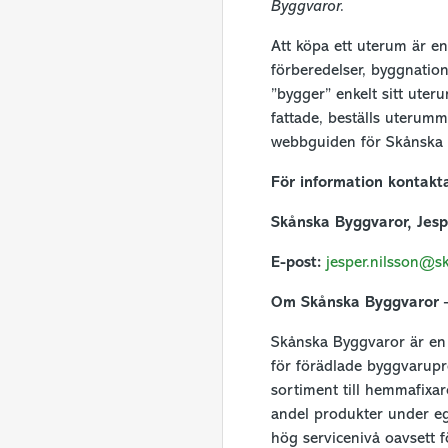
Byggvaror.
Att köpa ett uterum är en 
förberedelser, byggnatio
”bygger” enkelt sitt uter
fattade, beställs uterumme
webbguiden för Skånska
För information kontakt
Skånska Byggvaror, Jesp
E-post:
jesper.nilsson@s
Om Skånska Byggvaror 
Skånska Byggvaror är en 
för förädlade byggvarupro
sortiment till hemmafixa
andel produkter under eg
hög servicenivå oavsett 