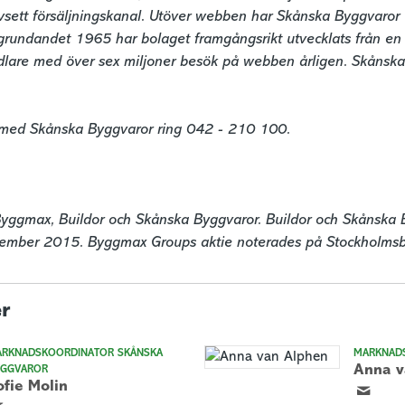
sett försäljningskanal. Utöver webben har Skånska Byggvaror 14 
grundandet 1965 har bolaget framgångsrikt utvecklats från en pos
lare med över sex miljoner besök på webben årligen. Skånska 
 med Skånska Byggvaror ring 042 - 210 100.

yggmax, Buildor och Skånska Byggvaror. Buildor och Skånska B
ember 2015. Byggmax Groups aktie noterades på Stockholmsbö
r
RKNADSKOORDINATOR SKÅNSKA
MARKNAD
Anna v
YGGVAROR
ofie Molin