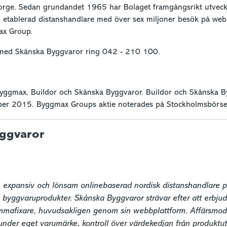
 Norge. Sedan grundandet 1965 har Bolaget framgångsrikt utveck
 en etablerad distanshandlare med över sex miljoner besök på we
ax Group.
 med Skånska Byggvaror ring 042 - 210 100.
yggmax, Buildor och Skånska Byggvaror. Buildor och Skånska B
er 2015. Byggmax Groups aktie noterades på Stockholmsbörsen
ggvaror
 expansiv och lönsam onlinebaserad nordisk distanshandlare på
byggvaruprodukter. Skånska Byggvaror strävar efter att erbjuda
hemmafixare, huvudsakligen genom sin webbplattform. Affärsmod
nder eget varumärke, kontroll över värdekedjan från produktutv