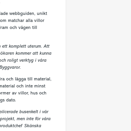
.
cklade webbguiden, unikt
som matchar alla villor
fram och vägen till
ett komplett uterum. Att
esökaren kommer att kunna
ch roligt verktyg i våra
 Byggvaror.
a och lägga till material,
material och inte minst
rmer av villor, hus och
ags dato.
plicerade busenkelt i vår
rojekt, men inte för våra
 produktchef Skånska