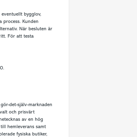
 eventuellt bygglov,
na process. Kunden
ternativ. När besluten är
tt. För att testa
0.
 gör-det-själv-marknaden
valt och prisvärt
nnetecknas av en hög
till hemleverans samt
erade fysiska butiker,