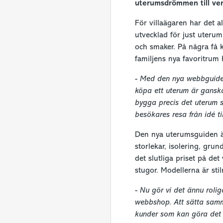
uterumsdrömmen till verk
För villaägaren har det a
utvecklad för just uterum
och smaker. På några få kl
familjens nya favoritrum h
-
Med den nya webbguiden 
köpa ett uterum är gansk
bygga precis det uterum s
besökares resa från idé t
Den nya uterumsguiden är 
storlekar, isolering, grun
det slutliga priset på de
stugor. Modellerna är sti
-
Nu gör vi det ännu rolig
webbshop. Att sätta samma
kunder som kan göra det 