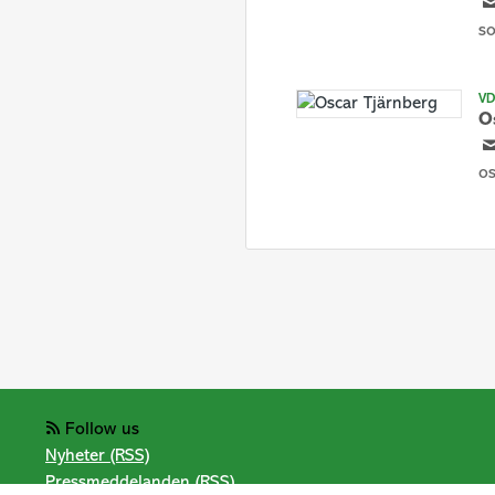
s
VD
O
os
Follow us
Nyheter (RSS)
Pressmeddelanden (RSS)