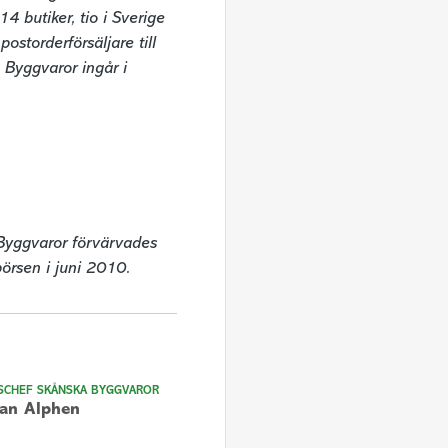
butiker, tio i Sverige 
torderförsäljare till 
Byggvaror ingår i 
yggvaror förvärvades 
rsen i juni 2010.
SCHEF SKÅNSKA BYGGVAROR
an Alphen