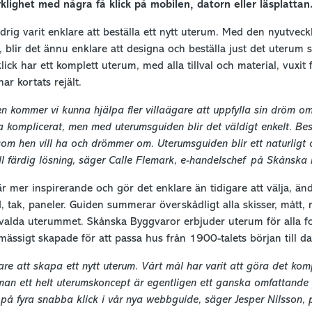
lighet med några få klick på mobilen, datorn eller läsplattan
ldrig varit enklare att beställa ett nytt uterum. Med den nyutve
, blir det ännu enklare att designa och beställa just det uterum 
ick har ett komplett uterum, med alla tillval och material, vuxit 
ar kortats rejält.
kommer vi kunna hjälpa fler villaägare att uppfylla sin dröm om 
a komplicerat, men med uterumsguiden blir det väldigt enkelt. B
om hen vill ha och drömmer om. Uterumsguiden blir ett naturligt o
ill färdig lösning, säger Calle Flemark, e-handelschef på Skånska
mer inspirerande och gör det enklare än tidigare att välja, ändr
d, tak, paneler. Guiden summerar överskådligt alla skisser, mått, 
t valda uterummet. Skånska Byggvaror erbjuder uterum för alla fo
lmässigt skapade för att passa hus från 1900-talets början till d
are att skapa ett nytt uterum. Vårt mål har varit att göra det kom
n ett helt uterumskoncept är egentligen ett ganska omfattande p
på fyra snabba klick i vår nya webbguide, säger Jesper Nilsson,