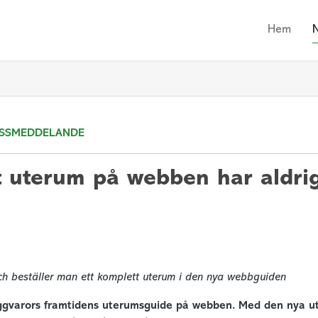
Hem
SSMEDDELANDE
tt uterum på webben har aldrig
och beställer man ett komplett uterum i den nya webbguiden
ggvarors framtidens uterumsguide på webben. Med den nya u