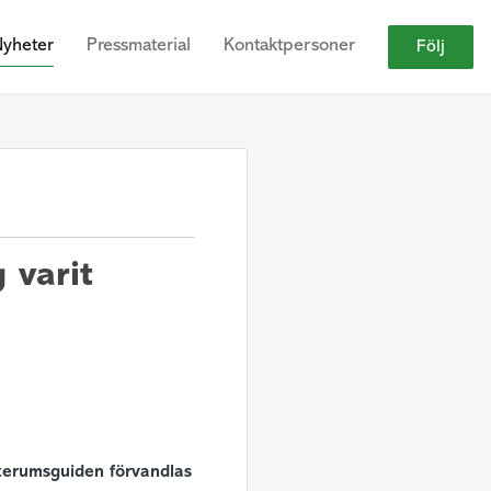
Nyheter
Pressmaterial
Kontaktpersoner
Följ
 varit
terumsguiden förvandlas