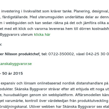
investering i livskvalitet som kräver tanke. Planering, designval,
n, färdigställande. Med uterumsguiden underlättas delar av den
um i webbguiden och kan sedan räkna på det och jämföra olika al
t med ett klick och varorna levereras hem till dörren kostnadsfri
 Byggvarors uterum
klicka här
a:
er Nilsson produktchef,
tel:
0722-350002, växel 042-25 30 0
kanskabyggvaror.se
– 50 år 2015
expansiv och lönsam onlinebaserad nordisk distanshandlare på
dukter. Skånska Byggvaror strävar efter att erbjuda ett noga ut
re, huvudsakligen genom sin webbplattform. Affärsmodellen kä
et varumärke, kontroll över värdekedjan från produktutveckling 
försäljningskanal. Utöver webben har Skånska Byggvaror sex etabl