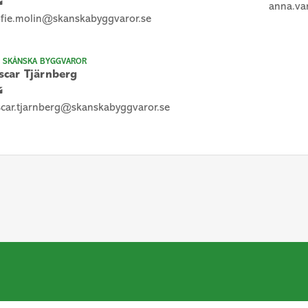
anna.va
ofie.molin@skanskabyggvaror.se
 SKÅNSKA BYGGVAROR
scar Tjärnberg
car.tjarnberg@skanskabyggvaror.se