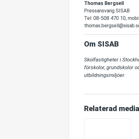
Thomas Bergsell
Pressansvarig SISAB
Tel: 08-508 470 10, mob
thomas.bergsell@sisab.s
Om SISAB
Skolfastigheter i Stock
förskolor, grundskolor o
utbildningsmiljöer.
Relaterad medi