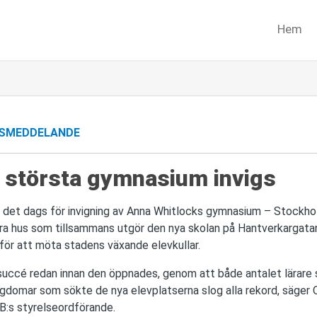
Hem
SMEDDELANDE
 största gymnasium invigs
 det dags för invigning av Anna Whitlocks gymnasium – Stockho
ra hus som tillsammans utgör den nya skolan på Hantverkargata
 för att möta stadens växande elevkullar.
t succé redan innan den öppnades, genom att både antalet lärare
gdomar som sökte de nya elevplatserna slog alla rekord, säger Ol
AB:s styrelseordförande.