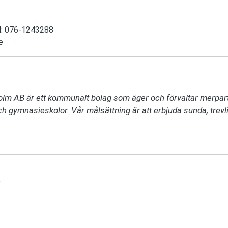
il: 076-1243288
e
holm AB är ett kommunalt bolag som äger och förvaltar merpar
ch gymnasieskolor. Vår målsättning är att erbjuda sunda, trev
a