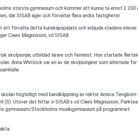
kholms största gymnasium och kommer att kunna ta emot 2 200 e
n, där SISAB äger och förvaltar flera andra fastigheter.
r att förvalta detta kunskapspalats och erbjuda stadens elever 
äger Claes Magnusson, vd SISAB.
sk skolpionjär, utbildad lärare och feminist. Hon startade flertal
lan. Anna Whitlock var en av de skolpionjärer som arbetade för
 samhälle.
s skolan högtidligt med bandklippning av rektor Annica Tengbom
ll (S). Utöver det hittar vi SISAB:s vd Claes Magnusson, Parktea
ens gymnasium/Stockholms musikgymnasium på programmet.
akta: