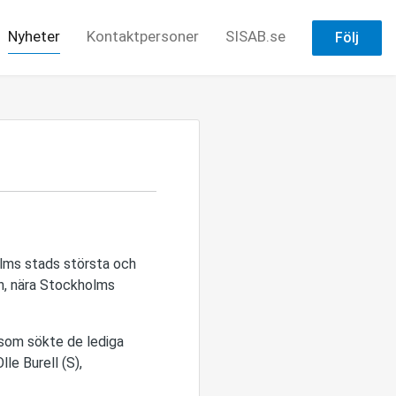
Nyheter
Kontaktpersoner
SISAB.se
Följ
lms stads största och
n, nära Stockholms
 som sökte de lediga
le Burell (S),