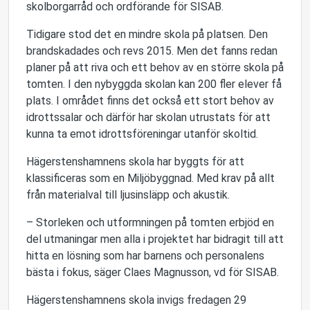
skolborgarråd och ordförande för SISAB.
Tidigare stod det en mindre skola på platsen. Den
brandskadades och revs 2015. Men det fanns redan
planer på att riva och ett behov av en större skola på
tomten. I den nybyggda skolan kan 200 fler elever få
plats. I området finns det också ett stort behov av
idrottssalar och därför har skolan utrustats för att
kunna ta emot idrottsföreningar utanför skoltid.
Hägerstenshamnens skola har byggts för att
klassificeras som en Miljöbyggnad. Med krav på allt
från materialval till ljusinsläpp och akustik.
– Storleken och utformningen på tomten erbjöd en
del utmaningar men alla i projektet har bidragit till att
hitta en lösning som har barnens och personalens
bästa i fokus, säger Claes Magnusson, vd för SISAB.
Hägerstenshamnens skola invigs fredagen 29