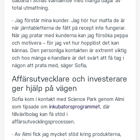
dalbana i Sofias välmående med många dagar av
total utmattning.
- Jag förstår mina kunder. Jag hör hur matta de är
när järntabletterna de fått på recept inte fungerar.
När jag pratar med kunderna kan jag försöka peppa
och motivera – för jag vet hur hopplöst det kan
kännas. Den personliga kontakten är extremt viktig
och hos många e-handlare är det svårt att få tag i
någon att prata med, säger Sofia,
Affärsutvecklare och investerare
ger hjälp på vägen
Sofia kom i kontakt med Science Park genom Almi
som tipsade om
inkubatorsprogrammet
, där
tillväxtbolag kan få stöd i
affärsutvecklingsprocessen.
- Av Almi fick jag mycket stöd kring produkterna,