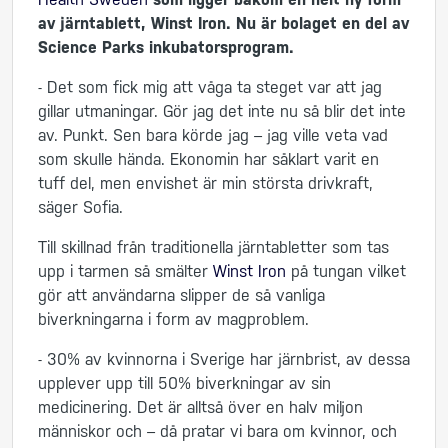
av järntablett, Winst Iron. Nu är bolaget en del av
Science Parks inkubatorsprogram.
- Det som fick mig att våga ta steget var att jag
gillar utmaningar. Gör jag det inte nu så blir det inte
av. Punkt. Sen bara körde jag – jag ville veta vad
som skulle hända. Ekonomin har såklart varit en
tuff del, men envishet är min största drivkraft,
säger Sofia.
Till skillnad från traditionella järntabletter som tas
upp i tarmen så smälter
Winst Iron
på tungan vilket
gör att användarna slipper de så vanliga
biverkningarna i form av magproblem.
- 30% av kvinnorna i Sverige har järnbrist, av dessa
upplever upp till 50% biverkningar av sin
medicinering. Det är alltså över en halv miljon
människor och – då pratar vi bara om kvinnor, och