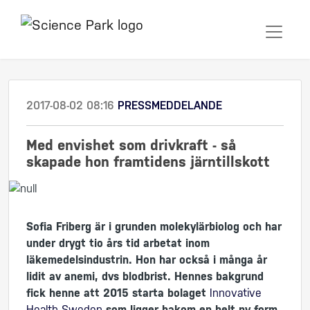
2017-08-02 08:16
PRESSMEDDELANDE
Med envishet som drivkraft - så
skapade hon framtidens järntillskott
Sofia Friberg är i grunden molekylärbiolog och har
under drygt tio års tid arbetat inom
läkemedelsindustrin. Hon har också i många år
lidit av anemi, dvs blodbrist. Hennes bakgrund
fick henne att 2015 starta bolaget
Innovative
Health Sweden
som ligger bakom en helt ny form