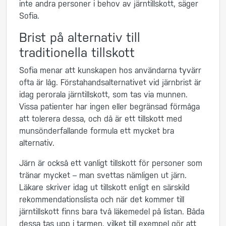
inte andra personer i behov av järntillskott, säger
Sofia.
Brist på alternativ till
traditionella tillskott
Sofia menar att kunskapen hos användarna tyvärr
ofta är låg. Förstahandsalternativet vid järnbrist är
idag perorala järntillskott, som tas via munnen.
Vissa patienter har ingen eller begränsad förmåga
att tolerera dessa, och då är ett tillskott med
munsönderfallande formula ett mycket bra
alternativ.
Järn är också ett vanligt tillskott för personer som
tränar mycket – man svettas nämligen ut järn.
Läkare skriver idag ut tillskott enligt en särskild
rekommendationslista och när det kommer till
järntillskott finns bara två läkemedel på listan. Båda
dessa tas upp i tarmen, vilket till exempel gör att