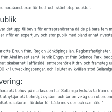
numerationsboxar för hud- och skönhetsprodukter.
ublik
var det upp till bevis för entreprenörerna då de på bara fem m
idéer inför en expertjury och stor publik med bland annat inves
lotte Bruun från, Region Jönköpings län, Regionsfastigheter, 
én från Almi Invest samt Henrik Engqvist från Science Park, b
trar: skalbarhet i affärsidé, entreprenöriellt driv och framste
00 kr i utvecklingspengar, och i slutet av kvällen stod Sellami
vering:
ifiera ett behov på marknaden har Sellamigo lyckats ta fram en
t utnyttjar ett befintligt system och tar en viktig och oberoend
ket resulterar i fördelar för både individer och samhälle.”