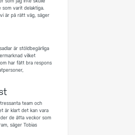
er som jag inte skulle
 som varit delaktiga.
i är på rätt väg, säger
adlar är stöldbegärliga
termarknad vilket
om har fått bra respons
atpersoner,
st
Intressanta team och
 är klart det kan vara
under de åtta veckor som
gram, säger Tobias