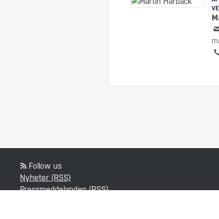
V
M
m
Follow us
Nyheter (RSS)
Pressmeddelanden (RSS)
Bloggposter (RSS)