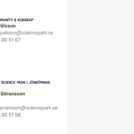
MUNITY & KUNSKAP
Pålsson
a.palsson@sciencepark.se
-30 51 67
 SCIENCE PARK I JÖNKÖPINGS
k Göransson
.goransson@sciencepark.se
-30 51 56