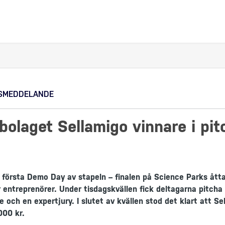
SMEDDELANDE
bolaget Sellamigo vinnare i pit
 första Demo Day av stapeln – finalen på Science Parks ått
 entreprenörer. Under tisdagskvällen fick deltagarna pitcha 
e och en expertjury. I slutet av kvällen stod det klart att S
000 kr.