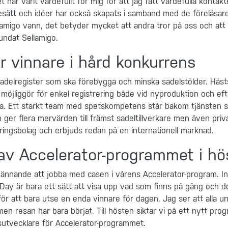
har varit värdefullt för mig för att jag fått värdefulla kontakt
esätt och idéer har också skapats i samband med de föreläsare
lamigo vann, det betyder mycket att andra tror på oss och att v
undat Sellamigo.
r vinnare i hård konkurrens
t sadelregister som ska förebygga och minska sadelstölder. Hästs
möjliggör för enkel registrering både vid nyproduktion och ef
. Ett starkt team med spetskompetens står bakom tjänsten s
 ger flera mervärden till främst sadeltillverkare men även priv
kringsbolag och erbjuds redan på en internationell marknad.
av Accelerator-programmet i hö
spännande att jobba med casen i vårens Accelerator-program. 
y är bara ett sätt att visa upp vad som finns på gång och det
för att bara utse en enda vinnare för dagen. Jag ser att alla 
en resan har bara börjat. Till hösten siktar vi på ett nytt pro
sutvecklare för Accelerator-programmet.