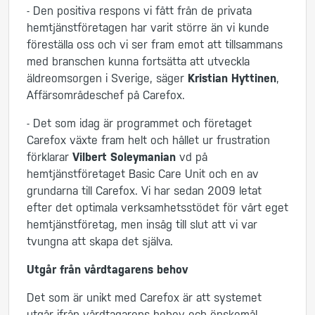
- Den positiva respons vi fått från de privata
hemtjänstföretagen har varit större än vi kunde
föreställa oss och vi ser fram emot att tillsammans
med branschen kunna fortsätta att utveckla
äldreomsorgen i Sverige, säger
Kristian Hyttinen
,
Affärsområdeschef på Carefox.
- Det som idag är programmet och företaget
Carefox växte fram helt och hållet ur frustration
förklarar
Vilbert Soleymanian
vd på
hemtjänstföretaget Basic Care Unit och en av
grundarna till Carefox. Vi har sedan 2009 letat
efter det optimala verksamhetsstödet för vårt eget
hemtjänstföretag, men insåg till slut att vi var
tvungna att skapa det själva.
Utgår från vårdtagarens behov
Det som är unikt med Carefox är att systemet
utgår ifrån vårdtagarens behov och önskemål