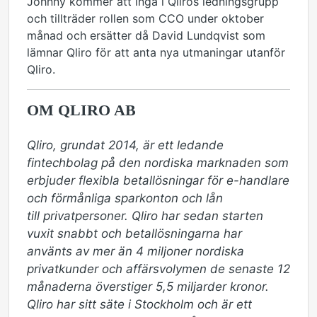
Johnny kommer att ingå i Qliros ledningsgrupp
och tillträder rollen som CCO under oktober
månad och ersätter då David Lundqvist som
lämnar Qliro för att anta nya utmaningar utanför
Qliro.
OM QLIRO AB
Qliro, grundat 2014, är ett ledande 
fintechbolag på den nordiska marknaden som 
erbjuder flexibla betallösningar för e-handlare 
och förmånliga sparkonton och lån 
till privatpersoner. Qliro har sedan starten 
vuxit snabbt och betallösningarna har 
använts av mer än 4 miljoner nordiska 
privatkunder och affärsvolymen de senaste 12 
månaderna överstiger 5,5 miljarder kronor. 
Qliro har sitt säte i Stockholm och är ett 