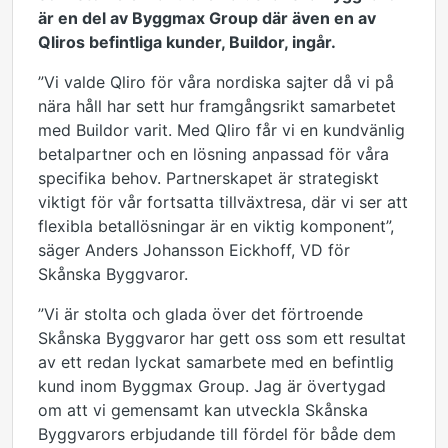
är en del av Byggmax Group där även en av
Qliros befintliga kunder, Buildor, ingår.
”Vi valde Qliro för våra nordiska sajter då vi på
nära håll har sett hur framgångsrikt samarbetet
med Buildor varit. Med Qliro får vi en kundvänlig
betalpartner och en lösning anpassad för våra
specifika behov. Partnerskapet är strategiskt
viktigt för vår fortsatta tillväxtresa, där vi ser att
flexibla betallösningar är en viktig komponent”,
säger Anders Johansson Eickhoff, VD för
Skånska Byggvaror.
”Vi är stolta och glada över det förtroende
Skånska Byggvaror har gett oss som ett resultat
av ett redan lyckat samarbete med en befintlig
kund inom Byggmax Group. Jag är övertygad
om att vi gemensamt kan utveckla Skånska
Byggvarors erbjudande till fördel för både dem