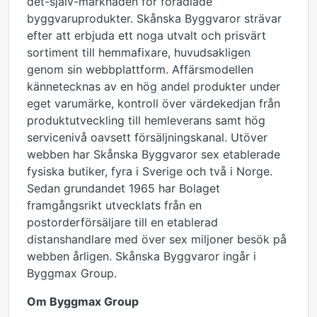
det-själv-marknaden för förädlade
byggvaruprodukter. Skånska Byggvaror strävar
efter att erbjuda ett noga utvalt och prisvärt
sortiment till hemmafixare, huvudsakligen
genom sin webbplattform. Affärsmodellen
kännetecknas av en hög andel produkter under
eget varumärke, kontroll över värdekedjan från
produktutveckling till hemleverans samt hög
servicenivå oavsett försäljningskanal. Utöver
webben har Skånska Byggvaror sex etablerade
fysiska butiker, fyra i Sverige och två i Norge.
Sedan grundandet 1965 har Bolaget
framgångsrikt utvecklats från en
postorderförsäljare till en etablerad
distanshandlare med över sex miljoner besök på
webben årligen. Skånska Byggvaror ingår i
Byggmax Group.
Om Byggmax Group