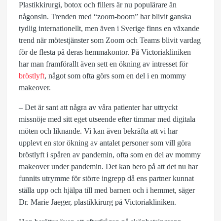
Plastikkirurgi, botox och fillers är nu populärare än
någonsin. Trenden med “zoom-boom” har blivit ganska
tydlig internationellt, men även i Sverige finns en växande
trend när mötestjänster som Zoom och Teams blivit vardag
för de flesta på deras hemmakontor. På Victoriakliniken
har man framförallt även sett en ökning av intresset för
bröstlyft
, något som ofta görs som en del i en mommy
makeover.
– Det är sant att några av våra patienter har uttryckt
missnöje med sitt eget utseende efter timmar med digitala
möten och liknande. Vi kan även bekräfta att vi har
upplevt en stor ökning av antalet personer som vill göra
bröstlyft i spåren av pandemin, ofta som en del av mommy
makeover under pandemin. Det kan bero på att det nu har
funnits utrymme för större ingrepp då ens partner kunnat
ställa upp och hjälpa till med barnen och i hemmet, säger
Dr. Marie Jaeger, plastikkirurg på Victoriakliniken.