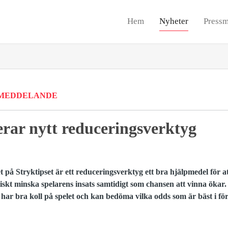
Hem
Nyheter
Pressm
MEDDELANDE
erar nytt reduceringsverktyg
 på Stryktipset är ett reduceringsverktyg ett bra hjälpmedel för a
tiskt minska spelarens insats samtidigt som chansen att vinna ökar
m har bra koll på spelet och kan bedöma vilka odds som är bäst i förh