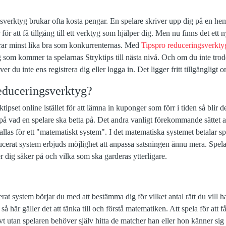
sverktyg brukar ofta kosta pengar. En spelare skriver upp dig på en hem
 för att få tillgång till ett verktyg som hjälper dig. Men nu finns det et
erar minst lika bra som konkurrenternas. Med
Tipspro reduceringsverkty
g som kommer ta spelarnas Stryktips till nästa nivå. Och om du inte trodd
r du inte ens registrera dig eller logga in. Det ligger fritt tillgängligt on
reduceringsverktyg?
ktipset online istället för att lämna in kuponger som förr i tiden så blir d
å vad en spelare ska betta på. Det andra vanligt förekommande sättet att
las för ett "matematiskt system". I det matematiska systemet betalar sp
cerat system erbjuds möjlighet att anpassa satsningen ännu mera. Spelar
 dig säker på och vilka som ska garderas ytterligare.
rat system börjar du med att bestämma dig för vilket antal rätt du vill h
 så här gäller det att tänka till och förstå matematiken. Att spela för att få
ivt utan spelaren behöver själv hitta de matcher han eller hon känner si