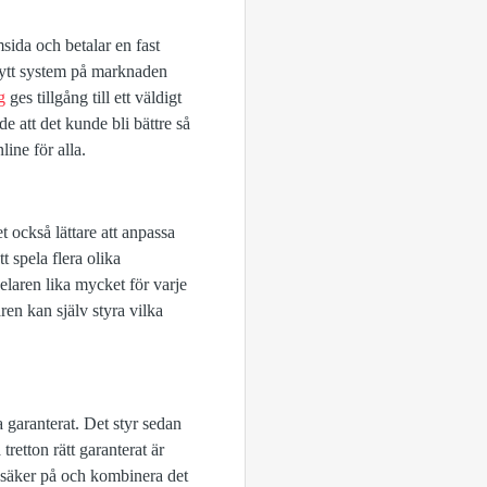
sida och betalar en fast
t nytt system på marknaden
g
ges tillgång till ett väldigt
e att det kunde bli bättre så
line för alla.
et också lättare att anpassa
 spela flera olika
elaren lika mycket för varje
en kan själv styra vilka
a garanterat. Det styr sedan
 tretton rätt garanterat är
g säker på och kombinera det