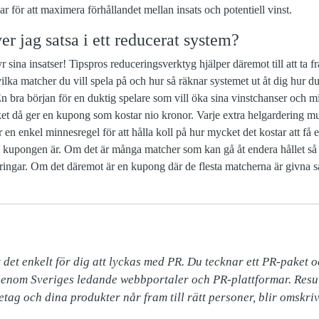
ar för att maximera förhållandet mellan insats och potentiell vinst.
r jag satsa i ett reducerat system?
yr sina insatser! Tipspros reduceringsverktyg hjälper däremot till att ta
ilka matcher du vill spela på och hur så räknar systemet ut åt dig hur du 
En bra början för en duktig spelare som vill öka sina vinstchanser och m
ket då ger en kupong som kostar nio kronor. Varje extra helgardering mu
en enkel minnesregel för att hålla koll på hur mycket det kostar att få ett
 kupongen är. Om det är många matcher som kan gå åt endera hållet så ka
ringar. Om det däremot är en kupong där de flesta matcherna är givna så r
 det enkelt för dig att lyckas med PR. Du tecknar ett PR-paket o
enom Sveriges ledande webbportaler och PR-plattformar. Result
företag och dina produkter når fram till rätt personer, blir omskr