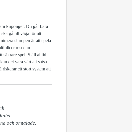
 fram kuponger. Du går bara
ska gå till väga för att
inimera slumpen är att spela
ltiplicerar sedan
 säkrare spel. Ställ alltid
n det vara värt att satsa
iskerar ett stort system att
ch

atet

ivna och omtalade. 