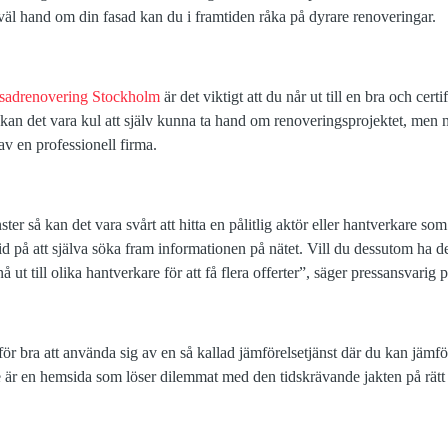
 väl hand om din fasad kan du i framtiden råka på dyrare renoveringar.
asadrenovering Stockholm
är det viktigt att du når ut till en bra och cer
l kan det vara kul att själv kunna ta hand om renoveringsprojektet, men 
p av en professionell firma.
 så kan det vara svårt att hitta en pålitlig aktör eller hantverkare som 
id på att själva söka fram informationen på nätet. Vill du dessutom ha de
nå ut till olika hantverkare för att få flera offerter”, säger pressansvarig
rför bra att använda sig av en så kallad jämförelsetjänst där du kan jämfö
e är en hemsida som löser dilemmat med den tidskrävande jakten på rätt