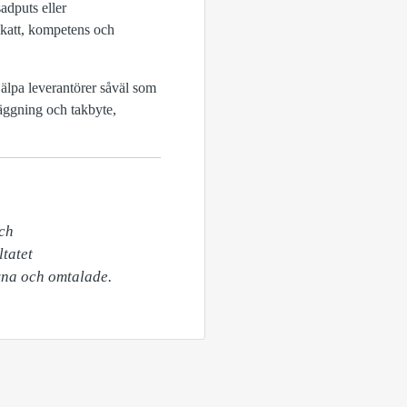
adputs eller
skatt, kompetens och
älpa leverantörer såväl som
läggning och takbyte,
ch

atet

ivna och omtalade. 