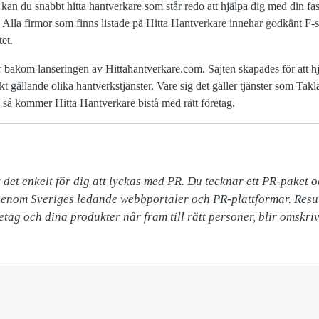
an du snabbt hitta hantverkare som står redo att hjälpa dig med din fas
Alla firmor som finns listade på Hitta Hantverkare innehar godkänt F-
tet.
 bakom lanseringen av Hittahantverkare.com. Sajten skapades för att hj
kt gällande olika hantverkstjänster. Vare sig det gäller tjänster som Tak
så kommer Hitta Hantverkare bistå med rätt företag.
 det enkelt för dig att lyckas med PR. Du tecknar ett PR-paket o
enom Sveriges ledande webbportaler och PR-plattformar. Result
företag och dina produkter når fram till rätt personer, blir omskr