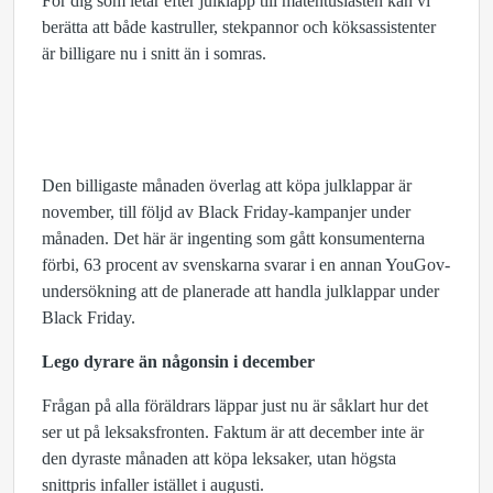
För dig som letar efter julklapp till matentusiasten kan vi
berätta att både kastruller, stekpannor och köksassistenter
är billigare nu i snitt än i somras.
Den billigaste månaden överlag att köpa julklappar är
november, till följd av Black Friday-kampanjer under
månaden. Det här är ingenting som gått konsumenterna
förbi, 63 procent av svenskarna svarar i en annan YouGov-
undersökning att de planerade att handla julklappar under
Black Friday.
Lego dyrare än någonsin i december
Frågan på alla föräldrars läppar just nu är såklart hur det
ser ut på leksaksfronten. Faktum är att december inte är
den dyraste månaden att köpa leksaker, utan högsta
snittpris infaller istället i augusti.