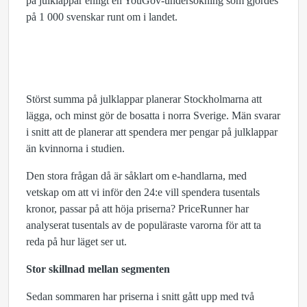
på julklappar enligt en YouGov-undersökning som gjordes
på 1 000 svenskar runt om i landet.
Störst summa på julklappar planerar Stockholmarna att
lägga, och minst gör de bosatta i norra Sverige. Män svarar
i snitt att de planerar att spendera mer pengar på julklappar
än kvinnorna i studien.
Den stora frågan då är såklart om e-handlarna, med
vetskap om att vi inför den 24:e vill spendera tusentals
kronor, passar på att höja priserna? PriceRunner har
analyserat tusentals av de populäraste varorna för att ta
reda på hur läget ser ut.
Stor skillnad mellan segmenten
Sedan sommaren har priserna i snitt gått upp med två