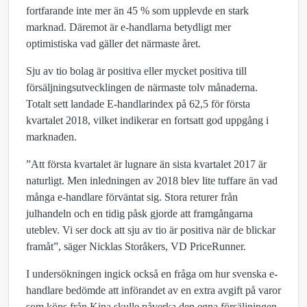
fortfarande inte mer än 45 % som upplevde en stark
marknad. Däremot är e-handlarna betydligt mer
optimistiska vad gäller det närmaste året.
Sju av tio bolag är positiva eller mycket positiva till
försäljningsutvecklingen de närmaste tolv månaderna.
Totalt sett landade E-handlarindex på 62,5 för första
kvartalet 2018, vilket indikerar en fortsatt god uppgång i
marknaden.
”Att första kvartalet är lugnare än sista kvartalet 2017 är
naturligt. Men inledningen av 2018 blev lite tuffare än vad
många e-handlare förväntat sig. Stora returer från
julhandeln och en tidig påsk gjorde att framgångarna
uteblev. Vi ser dock att sju av tio är positiva när de blickar
framåt”, säger Nicklas Storåkers, VD PriceRunner.
I undersökningen ingick också en fråga om hur svenska e-
handlare bedömde att införandet av en extra avgift på varor
som köps från Kina skulle påverka den egna försäljningen.