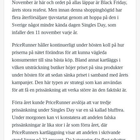
November är här och ordet på allas läppar är Black Friday,
årets stora reafest. Men innan denna shoppinghögtid har
flera återförsäljare tjuvstartat genom att hoppa på den i
Sverige något mindre kända dagen Singles Day, som
infaller den 11 november varje år.
PriceRunner håller kontinuerligt under hösten koll på hur
priserna på nätet förändras för att kunna vägleda
konsumenter till sina bästa köp. Bland annat kartläggs i
vilken utsträckning butiker höjer priset på sina produkter
under hösten för att sedan sänka priset i samband med årets
kampanjer. Den här typen av strategi som kan användas
för att få en prissänkning att verka större än den faktiskt är.
Förra året kunde PriceRunner avslöja att var tredje
prissänkning under Singles Day var en så kallad bluffrea.
Under morgonen kan vi konstatera att andelen falska
prissänkningar är lika stor i år som förra året, där
PriceRunners kartläggning visar att andelen i skrivande
stund ligger på 33 procent. De kategorier där flest rabatter