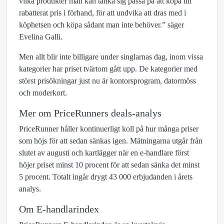
vilka produkter man kan tänka sig passa på att köpa till
rabatterat pris i förhand, för att undvika att dras med i
köphetsen och köpa sådant man inte behöver.” säger
Evelina Galli.
Men allt blir inte billigare under singlarnas dag, inom vissa
kategorier har priset tvärtom gått upp. De kategorier med
störst prisökningar just nu är kontorsprogram, datormöss
och moderkort.
Mer om PriceRunners deals-analys
PriceRunner håller kontinuerligt koll på hur många priser
som höjs för att sedan sänkas igen. Mätningarna utgår från
slutet av augusti och kartlägger när en e-handlare först
höjer priset minst 10 procent för att sedan sänka det minst
5 procent. Totalt ingår drygt 43 000 erbjudanden i årets
analys.
Om E-handlarindex