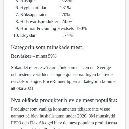
Husdjur 339%
Hygienartiklar 281%
Köksapparater 270%
Hälsovårdsprodukter 242%
Hörlurar & Gaming Headsets 190%
Elcyklar 174%
Kategorin som minskade mest:
Resväskor
– minus 59%
Sökandet efter resväskor sjönk som en sten när Sverige
och resten av världen stängde gränserna. Ingen behövde
resväskor längre. PriceRunner tippar att kategorin kommer
att öka 2021.
Nya okända produkter blev de mest populära:
Produkter som vanliga konsumenter tidigare inte visste
namnet på blev hushållsnamn under 2020. 3M munskydd
FFP3 och Dax Alcogel blev de mest populära produkterna