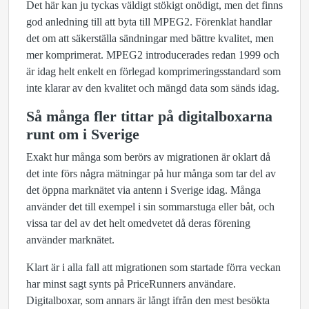
Det här kan ju tyckas väldigt stökigt onödigt, men det finns
god anledning till att byta till MPEG2. Förenklat handlar
det om att säkerställa sändningar med bättre kvalitet, men
mer komprimerat. MPEG2 introducerades redan 1999 och
är idag helt enkelt en förlegad komprimeringsstandard som
inte klarar av den kvalitet och mängd data som sänds idag.
Så många fler tittar på digitalboxarna
runt om i Sverige
Exakt hur många som berörs av migrationen är oklart då
det inte förs några mätningar på hur många som tar del av
det öppna marknätet via antenn i Sverige idag. Många
använder det till exempel i sin sommarstuga eller båt, och
vissa tar del av det helt omedvetet då deras förening
använder marknätet.
Klart är i alla fall att migrationen som startade förra veckan
har minst sagt synts på PriceRunners användare.
Digitalboxar, som annars är långt ifrån den mest besökta