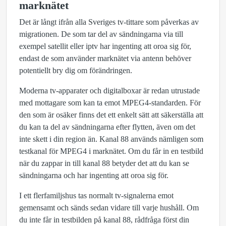
marknätet
Det är långt ifrån alla Sveriges tv-tittare som påverkas av
migrationen. De som tar del av sändningarna via till
exempel satellit eller iptv har ingenting att oroa sig för,
endast de som använder marknätet via antenn behöver
potentiellt bry dig om förändringen.
Moderna tv-apparater och digitalboxar är redan utrustade
med mottagare som kan ta emot MPEG4-standarden. För
den som är osäker finns det ett enkelt sätt att säkerställa att
du kan ta del av sändningarna efter flytten, även om det
inte skett i din region än. Kanal 88 används nämligen som
testkanal för MPEG4 i marknätet. Om du får in en testbild
när du zappar in till kanal 88 betyder det att du kan se
sändningarna och har ingenting att oroa sig för.
I ett flerfamiljshus tas normalt tv-signalerna emot
gemensamt och sänds sedan vidare till varje hushåll. Om
du inte får in testbilden på kanal 88, rådfråga först din