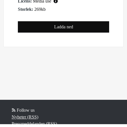
Licens:
Media use
Storlek:
269kb
Ladda ned
Follow us
Nyheter (RSS)
Pressmeddelanden (RSS)