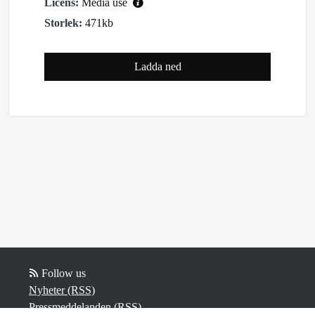
Licens:
Media use
Storlek:
471kb
Ladda ned
Follow us
Nyheter (RSS)
Pressmeddelanden (RSS)