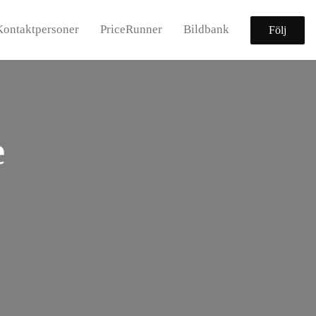
Kontaktpersoner
PriceRunner
Bildbank
Följ
e