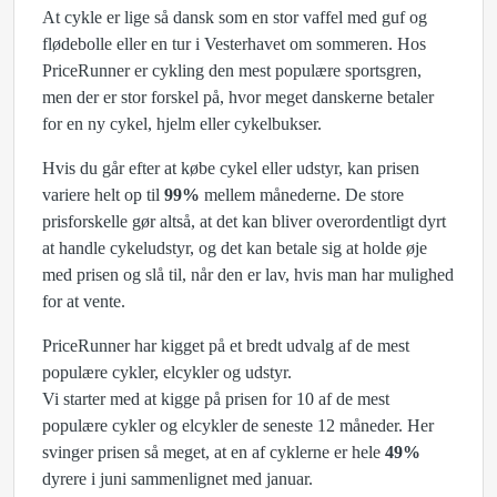
At cykle er lige så dansk som en stor vaffel med guf og
flødebolle eller en tur i Vesterhavet om sommeren. Hos
PriceRunner er cykling den mest populære sportsgren,
men der er stor forskel på, hvor meget danskerne betaler
for en ny cykel, hjelm eller cykelbukser.
Hvis du går efter at købe cykel eller udstyr, kan prisen
variere helt op til
99%
mellem månederne. De store
prisforskelle gør altså, at det kan bliver overordentligt dyrt
at handle cykeludstyr, og det kan betale sig at holde øje
med prisen og slå til, når den er lav, hvis man har mulighed
for at vente.
PriceRunner har kigget på et bredt udvalg af de mest
populære cykler, elcykler og udstyr.
Vi starter med at kigge på prisen for 10 af de mest
populære cykler og elcykler de seneste 12 måneder. Her
svinger prisen så meget, at en af cyklerne er hele
49%
dyrere i juni sammenlignet med januar.