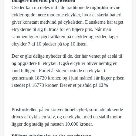
Billigere medvind på cykelstien
Cykler kan nu deles ind i de traditionelle rugbrødsdrevne
cykler og de mere moderne elcykler, hvor et stærkt batteri
giver konstant medvind på cykelstien. Danskerne har taget
elcyklerne til sig til trods for en højere pris. Når man
sammenligner søgetrafikken på elcykler og cykler, tager
elcykler 7 af 10 pladser på top 10 listen.
Der er glæ delige nyheder til de, der har ventet på at slå til
og opgradere til elcykel. Også elcykler bliver nemlig en
tand billigere. For et år siden kostede en elcykel i
gennemsnit 18720 kroner, og i juni måned i år ligger prisen
i stedet på 16773 kroner. Det er et prisfald på
13%
.
Prisforskellen på en konventionel cykel, som udelukkende
drives af cyklisten selv, og en elcykel med en stabil motor
ligger dog stadig på næsten 10.000 kroner.