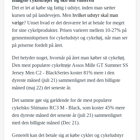
Billigste cykeltrøjer og sko om vinteren
Det er let at købe sig fattig i udstyr, inden man sætter
kursen ud på landevejen. Men
hvilket udstyr skal man
vælge
? Unset hvad er det desværre let at betale for meget
for sine cykelprodukter. Prisen varierer mellem 10-27% på
gennemsnitsprisen for cykeludstyr og cykeltøj, når man ser
på priserne fordelt på året.
Det betyder noget, hvornår på året man køber sit cykeltøj.
Den mest populære cykeltrøje Assos Mille GT Summer SS
Jersey Men C2 - BlackSeries koster 81% mere i den
dyreste måned (juli 21) sammenlignet med den billigste
måned (maj 22) det seneste år.
Det samme gør sig gældende for de mest populære
cykelsko Shimano RC3 M - Black, som koster 45% mere
den dyreste måned det seneste år (juli 21) sammenlignet
med den billigste måned (Dec 21).
Generelt kan det betale sig at købe cykler og cykeludstyr