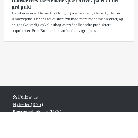
Danskernes foretrukne sport drives på el af det
grå guld
Danskerne er vilde med cykling, og især ældre cyklister fylder på
landevejene. Der er sket et stort ryk mod mere moderne elcykler, og
en ganske særlig cykel-airbag overgår alle andre produkter i
popularitet. PriceRunner har samlet den vigtigste st...
Follow us
Nyheder (RSS)
Pressemeddelelser (RSS)
Blogposts (RSS)
Powered by Notified