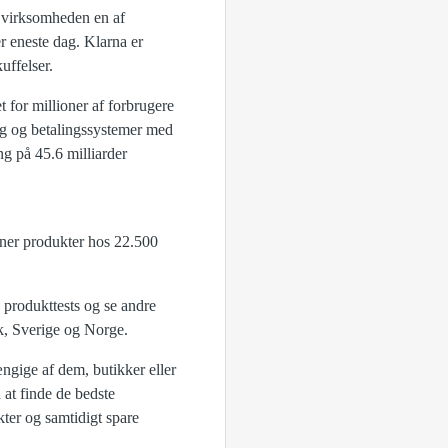
r virksomheden en af
r eneste dag. Klarna er
uffelser.
 for millioner af forbrugere
ing og betalingssystemer med
ng på 45.6 milliarder
oner produkter hos 22.500
 produkttests og se andre
k, Sverige og Norge.
ngige af dem, butikker eller
 at finde de bedste
kter og samtidigt spare