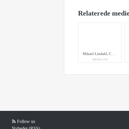
Relaterede medi
Mikael Lindahl, CEO PriceRunner
MEDIA USE
Follow us
Nyheder (RSS)