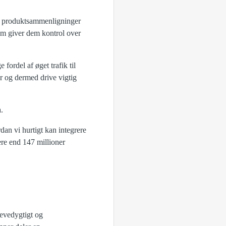
 og produktsammenligninger
som giver dem kontrol over
ordel af øget trafik til
er og dermed drive vigtig
.
an vi hurtigt kan integrere
ere end 147 millioner
levedygtigt og