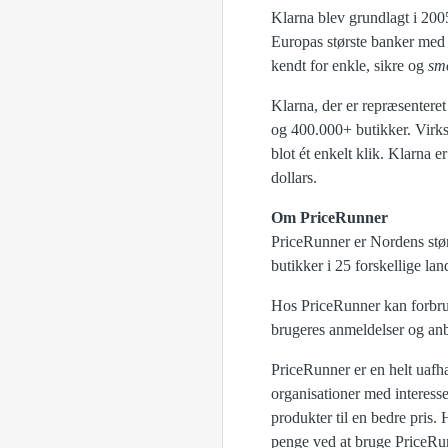
Klarna blev grundlagt i 200
Europas største banker med 
kendt for enkle, sikre og
sm
Klarna, der er repræsentere
og 400.000+ butikker. Virks
blot ét enkelt klik. Klarna 
dollars.
Om PriceRunner
PriceRunner er Nordens stø
butikker i 25 forskellige lan
Hos PriceRunner kan forbrug
brugeres anmeldelser og anb
PriceRunner er en helt uafh
organisationer med interesse
produkter til en bedre pris.
penge ved at bruge PriceRun