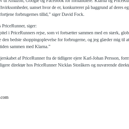
iv til Amazon, Google og Facebook for forhandlere. Klarna og PriceRu
chvirksomheder, uanset hvor de er, konkurrerer på baggrund af deres eg
 fortjene forbrugernes tillid,” siger David Fock.
s PriceRunner, siger:
apitel i PriceRunners rejse, som vi fortsætter sammen med en stærk, glob
 den bedste shoppingoplevelse for forbrugerne, og jeg glæder mig til a
mtiden sammen med Klarna.”
jerskabet af PriceRunner fra de tidligere ejere Karl-Johan Persson, for
ligere direktør hos PriceRunner Nicklas Storåkers og nuværende direkt
r.com