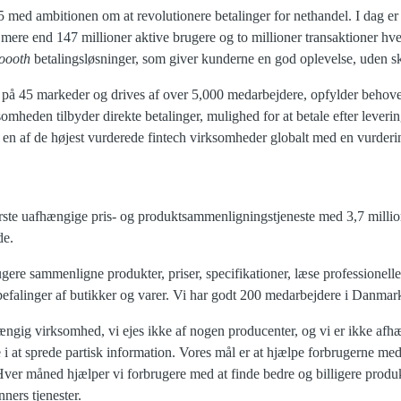
5 med ambitionen om at revolutionere betalinger for nethandel. I dag e
mere end 147 millioner aktive brugere og to millioner transaktioner hve
oooth
betalingsløsninger, som giver kunderne en god oplevelse, uden sk
t på 45 markeder og drives af over 5,000 medarbejdere, opfylder behovet
omheden tilbyder direkte betalinger, mulighed for at betale efter lever
er en af de højest vurderede fintech virksomheder globalt med en vurderi
rste uafhængige pris- og produktsammenligningstjeneste med 3,7 milli
de.
ere sammenligne produkter, priser, specifikationer, læse professionelle
efalinger af butikker og varer. Vi har godt 200 medarbejdere i Danmar
ængig virksomhed, vi ejes ikke af nogen producenter, og vi er ikke afhæ
 i at sprede partisk information. Vores mål er at hjælpe forbrugerne med
 Hver måned hjælper vi forbrugere med at finde bedre og billigere produ
ners tjenester.