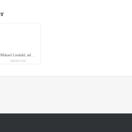
er
Mikael Lindahl, adm. direktør Pricerunner og David Fock, CPO Klarna
MEDIA USE