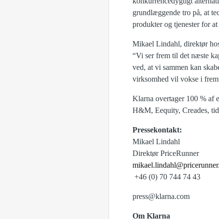
konkurrencedygtigt alternat
grundlæggende tro på, at te
produkter og tjenester for at
Mikael Lindahl, direktør ho
“Vi ser frem til det næste k
ved, at vi sammen kan skabe
virksomhed vil vokse i fre
Klarna overtager 100 % af e
H&M, Eequity, Creades, tid
Pressekontakt:
Mikael Lindahl
Direktør PriceRunner
mikael.lindahl@pricerunne
+46 (0) 70 744 74 43
press@klarna.com
Om Klarna