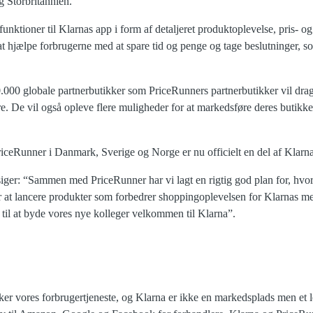
 Storbritannien.
 funktioner til Klarnas app i form af detaljeret produktoplevelse, pris-
at hjælpe forbrugerne med at spare tid og penge og tage beslutninger, 
00 globale partnerbutikker som PriceRunners partnerbutikker vil drage f
e. De vil også opleve flere muligheder for at markedsføre deres butikk
riceRunner i Danmark, Sverige og Norge er nu officielt en del af Klarna
er: “Sammen med PriceRunner har vi lagt en rigtig god plan for, hvord
r at lancere produkter som forbedrer shoppingoplevelsen for Klarnas m
 til at byde vores nye kolleger velkommen til Klarna”.
rker vores forbrugertjeneste, og Klarna er ikke en markedsplads men et 