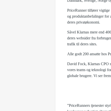
Danmark, Sverige, Norge og
PriceRunner tilfører vigtige
og produktanbefalinger for 
deres privatøkonomi.
Såvel Klarnas mere end 400.0
deres websider fra forbruger
trafik til deres sites.
Alle godt 200 ansatte hos P
David Fock, Klarnas CPO sig
vores teams og teknologi fo
globale brugere. Vi ser frem
”PriceRunners tjenester sty