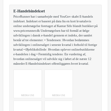
E-Handelsindekset
PriceRunner har i samarbejde med YouGov skabt E-handels
indekset. Indekset er baseret på data fra en kort kvartalsvis
online undersøgelse foretaget af Kantar Sifo blandt butikker på
www.pricerunner.dk Undersøgelsen har til formål at følge
udviklingen i dansk e-handel gennem et indeks, der samlet
består af tre elementer: • Tendensen: Hvordan bedømmes
udviklingen i onlinesalget i seneste kvartal i forhold til forrige
kvartal • Øjebliksbillede: Hvordan oplever onlinebutikkerne
e-handelen i dag • Fremtidig tendens: En vurdering af,
hvordan onlinesalget vil udvikle sig i løbet af de næste 12
måneder E-Handelsindekset offentliggøres hvert kvartal.
MEDIA USE
MEDIA USE