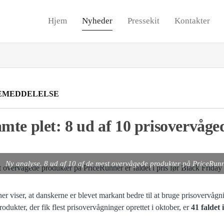
Hjem
Nyheder
Pressekit
Kontakter
EMEDDELELSE
mte plet: 8 ud af 10 prisovervåge
Ny analyse. 8 ud af 10 af de mest overvågede produkter på PriceRunner
r viser, at danskerne er blevet markant bedre til at bruge prisovervågnin
odukter, der fik flest prisovervågninger oprettet i oktober, er
41 faldet 