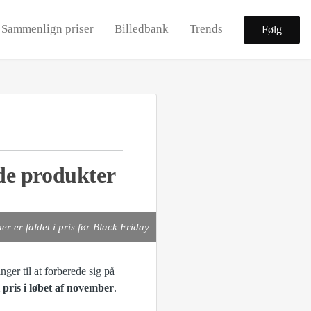
Sammenlign priser
Billedbank
Trends
Følg
de produkter
 er faldet i pris før Black Friday
ger til at forberede sig på
i pris i løbet af november
.