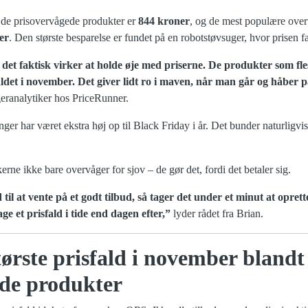
de prisovervågede produkter er
844 kroner
, og de mest populære ove
er
. Den største besparelse er fundet på en robotstøvsuger, hvor prisen 
at det faktisk virker at holde øje med priserne. De produkter som fle
faldet i november. Det giver lidt ro i maven, når man går og håber p
eranalytiker hos PriceRunner.
nger har været ekstra høj op til Black Friday i år. Det bunder naturligvis
erne ikke bare overvåger for sjov – de gør det, fordi det betaler sig.
 til at vente på et godt tilbud, så tager det under et minut at opre
age et prisfald i tide end dagen efter,”
lyder rådet fra Brian.
tørste prisfald i november blandt
ede produkter