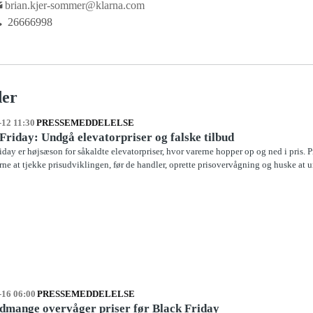
brian.kjer-sommer@klarna.com
26666998
der
-12 11:30
PRESSEMEDDELELSE
Friday: Undgå elevatorpriser og falske tilbud
iday er højsæson for såkaldte elevatorpriser, hvor varerne hopper op og ned i pris. 
rne at tjekke prisudviklingen, før de handler, oprette prisovervågning og huske at u
-16 06:00
PRESSEMEDDELELSE
dmange overvåger priser før Black Friday