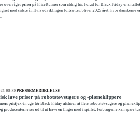
e overvåger priser på PriceRunner som aldrig før. Forud for Black Friday er antalle
gnet med sidste år. Hvis udviklingen fortsætter, bliver 2025 året, hvor danskerne e
..
-21 08:30
PRESSEMEDDELELSE
isk lave priser på robotstøvsugere og -plæneklippere
ers pristjek én uge før Black Friday afslører, at flere robotstøvsugere og plæneklipp
og producenterne ser ud til at have en finger med i spillet. Forbrugerne kan spare tusi