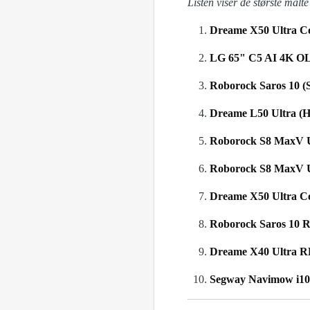
Listen viser de største målt
Dreame X50 Ultra Co
LG 65" C5 AI 4K O
Roborock Saros 10 (S
Dreame L50 Ultra (H
Roborock S8 MaxV Ul
Roborock S8 MaxV U
Dreame X50 Ultra Co
Roborock Saros 10 R
Dreame X40 Ultra 
Segway Navimow i1