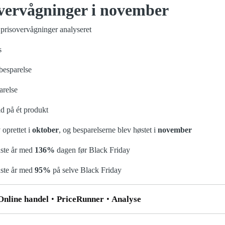
vervågninger i november
 prisovervågninger analyseret
s
besparelse
arelse
ld på ét produkt
 oprettet i
oktober
, og besparelserne blev høstet i
november
dste år med
136%
dagen før Black Friday
dste år med
95%
på selve Black Friday
nline handel
PriceRunner
Analyse