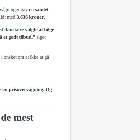
rvågninger gav en
samlet
faldt med
3.636 kroner
.
st danskere valgte at følge
å et godt tilbud,”
siger
 i ønsket om at ikke at gå
tte en prisovervågning. Og
 de mest