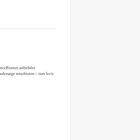
PriceRunner anbefaler
ndersøge returfristen – især hvis