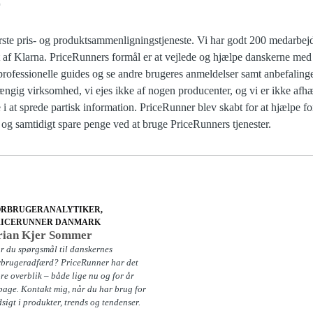
r
rste pris- og produktsammenligningstjeneste. Vi har godt 200 medarbe
t af Klarna. PriceRunners formål er at vejlede og hjælpe danskerne me
e professionelle guides og se andre brugeres anmeldelser samt anbefalinge
ængig virksomhed, vi ejes ikke af nogen producenter, og vi er ikke afhæ
 i at sprede partisk information. PriceRunner blev skabt for at hjælpe f
 og samtidigt spare penge ved at bruge PriceRunners tjenester.
ORBRUGERANALYTIKER,
RICERUNNER DANMARK
rian Kjer Sommer
r du spørgsmål til danskernes
rbrugeradfærd? PriceRunner har det
ore overblik – både lige nu og for år
lbage. Kontakt mig, når du har brug for
dsigt i produkter, trends og tendenser.