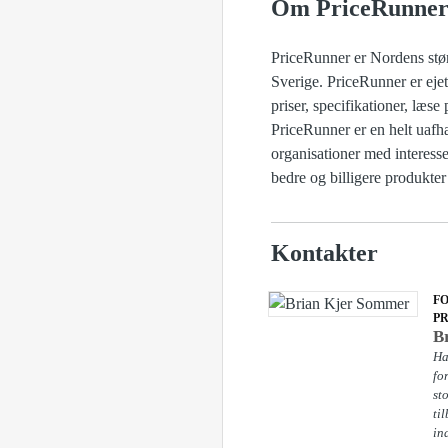
Om PriceRunne
PriceRunner er Nordens stø
Sverige. PriceRunner er eje
priser, specifikationer, læs
PriceRunner er en helt uafh
organisationer med interesse
bedre og billigere produkter
Kontakter
F
P
B
Ha
fo
st
ti
in