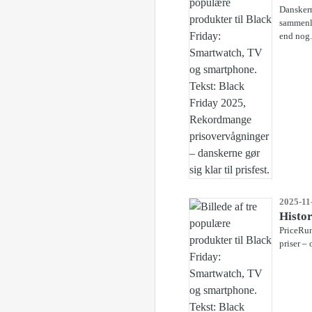
Danskern
sammenli
end nog.
2025-11
Histor
PriceRunn
priser – 