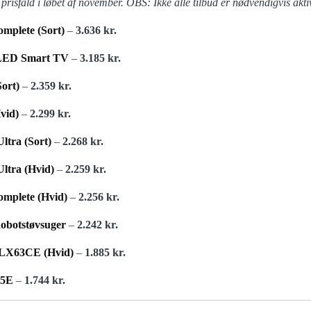
e prisfald i løbet af november. OBS: Ikke alle tilbud er nødvendigvis akt
mplete (Sort)
–
3.636 kr.
LED Smart TV
–
3.185 kr.
ort)
–
2.359 kr.
vid)
–
2.299 kr.
tra (Sort)
–
2.268 kr.
ltra (Hvid)
–
2.259 kr.
mplete (Hvid)
–
2.256 kr.
obotstøvsuger
–
2.242 kr.
RLX63CE (Hvid)
–
1.885 kr.
05E
–
1.744 kr.