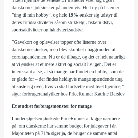
Tiden hjemme de seneste 21 måneder viser sig også i
danskernes juleønsker på anden vis. Helt ny på listen er
”ting til min hobby”, og hele
19%
ønsker sig udstyr til
deres fritidsaktiviteter såsom strikketøj, fiskeriudstyr,
sportsaktiviteter og håndværksudstyr.
”Gavekort og oplevelser topper ofte listerne over
danskernes ønsker, men blev skubbet i baggrunden af
coronapandemien. Nu er de tilbage, og det er helt naturligt
at vi ønsker at et mere aktivt og socialt liv igen. Det er
interessant at se, at så mange har fundet en hobby, som de
er glade for – der findes heldigvis mange spændende ting
at kaste sig over, hvis vi skal fortsætte med livet hjemme,”
siger forbrugeranalytiker hos PriceRunner Katrine Barslev.
Et ændret forbrugsmønster for mange
I undersøgelsen ønskede PriceRunner at kigge nærmere
på, om danskerne har samme budget for julegaver i år.
Majoriteten på 71% siger ja, de bruger de samme antal