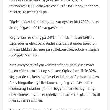
Det viser en ny undersøgelse fra YouGov, der har
interviewet 1000 danskere over 18 år for PriceRunner om,
hvad de ønsker sig til jul.
Bløde pakker i form af nyt tøj var også et hit i 2020, mens
årets julegave i 2019 var gavekort.
Et gavekort er stadig på
24%
af danskernes ønskeliste.
Ligeledes er elektronik stadig eftertragtet under træet, og
lige nu klikkes der især på spillekonsoller, robotstøvsugere
og Apple AirPods.
Men allerøverst på ønskelisten står det, som viser vores
higen efter normalitet og samvær: Oplevelser. Hele
32%
siger, at de ønsker sig oplevelser i form af for eksempel en
ferie, biografbesøg eller koncert i julegave. Livet efter
Corona og isolation hjemme begynder at vise sig muligt
efter vinteren, og det er tydeligt, at danskerne glæder sig til
igen at være sammen.