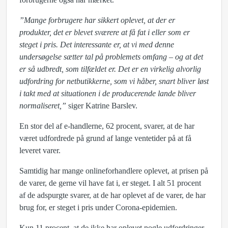
”Mange forbrugere har sikkert oplevet, at der er
produkter, det er blevet sværere at få fat i eller som er
steget i pris. Det interessante er, at vi med denne
undersøgelse sætter tal på problemets omfang – og at det
er så udbredt, som tilfældet er. Det er en virkelig alvorlig
udfordring for netbutikkerne, som vi håber, snart bliver løst
i takt med at situationen i de producerende lande bliver
normaliseret,”
siger Katrine Barslev.
En stor del af e-handlerne, 62 procent, svarer, at de har
været udfordrede på grund af lange ventetider på at få
leveret varer.
Samtidig har mange onlineforhandlere oplevet, at prisen på
de varer, de gerne vil have fat i, er steget. I alt 51 procent
af de adspurgte svarer, at de har oplevet af de varer, de har
brug for, er steget i pris under Corona-epidemien.
Kun 11 procent, at de ikke har oplevet nogle udfordringer