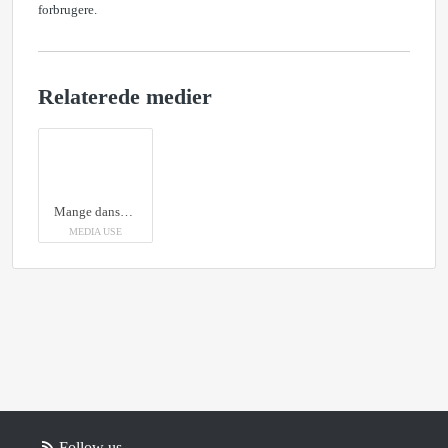
forbrugere.
Relaterede medier
Mange danske e-handlere mærker den globale mangel på varer. Især levering og produktion af elektroniske komponenter påvirkes af corona.
MEDIA USE
Follow us