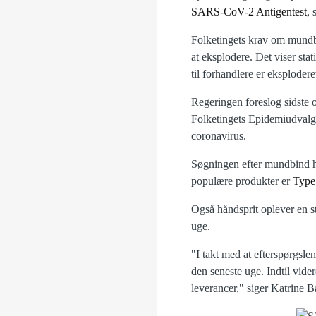
SARS-CoV-2 Antigentest
, 
Folketingets krav om mundbi
at eksplodere. Det viser sta
til forhandlere er eksploder
Regeringen foreslog sidste o
Folketingets Epidemiudvalg 
coronavirus.
Søgningen efter mundbind ho
populære produkter er
Type
Også håndsprit oplever en st
uge.
"I takt med at efterspørgsl
den seneste uge. Indtil vide
leverancer," siger Katrine 