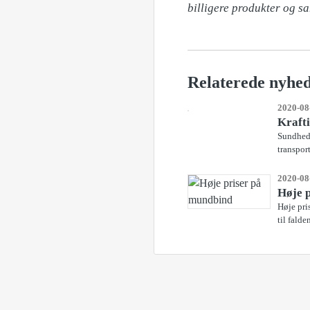
Relaterede nyhe
2020-08
Krafti
Sundheds
transpor
2020-08
Høje 
Høje pri
til falde