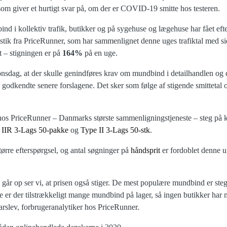
som giver et hurtigt svar på, om der er COVID-19 smitte hos testeren.
nd i kollektiv trafik, butikker og på sygehuse og lægehuse har fået eft
tistik fra PriceRunner, som har sammenlignet denne uges trafiktal med sid
et – stigningen er på
164%
på en uge.
nsdag, at der skulle genindføres krav om mundbind i detailhandlen og d
godkendte senere forslagene. Det sker som følge af stigende smittetal o
s PriceRunner – Danmarks største sammenligningstjeneste – steg på ko
 IIR 3-Lags 50-pakke
og
Type II 3-Lags 50-stk
.
ørre efterspørgsel, og antal søgninger på
håndsprit
er fordoblet denne 
en går op ser vi, at prisen også stiger. De mest populære mundbind er s
re er der tilstrækkeligt mange mundbind på lager, så ingen butikker har
Barslev, forbrugeranalytiker hos PriceRunner.