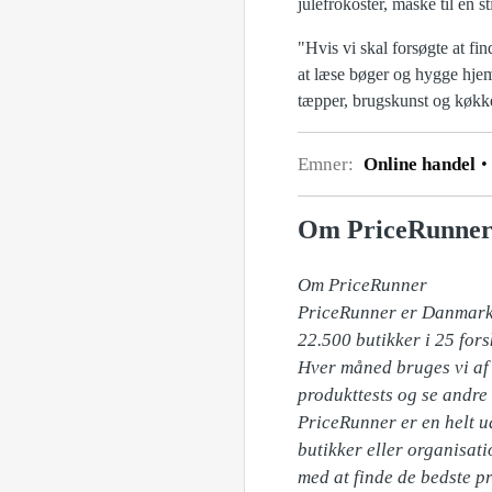
julefrokoster, måske til en 
"Hvis vi skal forsøgte at fin
at læse bøger og hygge hjemme
tæpper, brugskunst og køkken
Emner:
Online handel
Om PriceRunne
Om PriceRunner

PriceRunner er Danmarks 
22.500 butikker i 25 for
Hver måned bruges vi af f
produkttests og se andre 
PriceRunner er en helt u
butikker eller organisati
med at finde de bedste pr