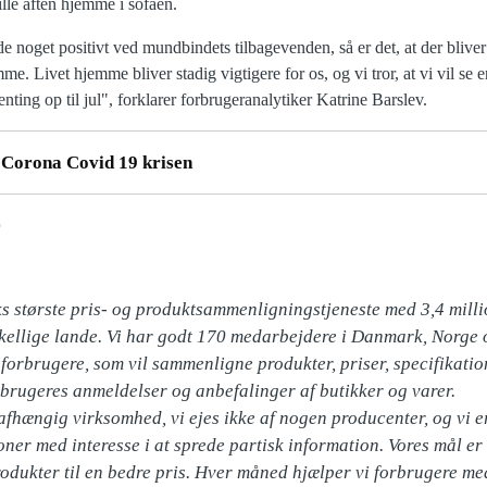
stille aften hjemme i sofaen.
de noget positivt ved mundbindets tilbagevenden, så er det, at der bliver t
. Livet hjemme bliver stadig vigtigere for os, og vi tror, at vi vil se en
ting op til jul", forklarer forbrugeranalytiker Katrine Barslev.
Corona Covid 19 krisen
r
største pris- og produktsammenligningstjeneste med 3,4 milli
skellige lande. Vi har godt 170 medarbejdere i Danmark, Norge o
orbrugere, som vil sammenligne produkter, priser, specifikation
brugeres anmeldelser og anbefalinger af butikker og varer. 

afhængig virksomhed, vi ejes ikke af nogen producenter, og vi er
oner med interesse i at sprede partisk information. Vores mål er
odukter til en bedre pris. Hver måned hjælper vi forbrugere med