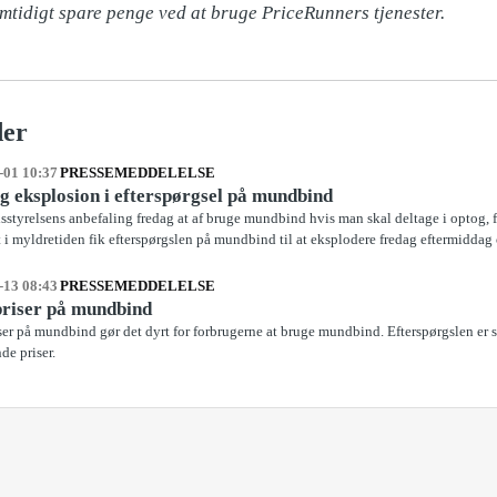
der
-01 10:37
PRESSEMEDDELELSE
g eksplosion i efterspørgsel på mundbind
styrelsens anbefaling fredag at af bruge mundbind hvis man skal deltage i optog, fo
t i myldretiden fik efterspørgslen på mundbind til at eksplodere fredag eftermiddag 
-13 08:43
PRESSEMEDDELELSE
priser på mundbind
ser på mundbind gør det dyrt for forbrugerne at bruge mundbind. Efterspørgslen er s
nde priser.