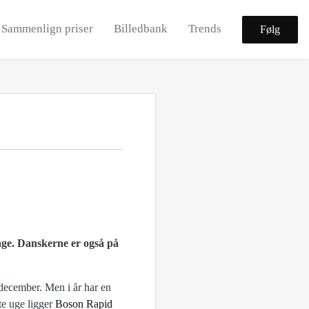
Sammenlign priser
Billedbank
Trends
Følg
age. Danskerne er også på
i december. Men i år har en
te uge ligger
Boson Rapid