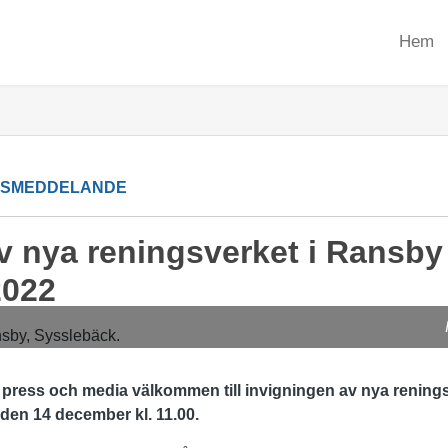
Hem
SSMEDDELANDE
av nya reningsverket i Ransb
2022
ress och media välkommen till invigningen av nya renings
en 14 december kl. 11.00.