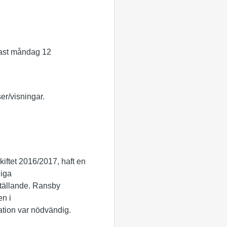
st måndag 12
er/visningar.
iftet 2016/2017, haft en
liga
ställande. Ransby
en i
ation var nödvändig.