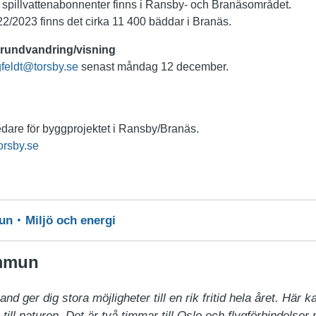
pillvattenabonnenter finns i Ransby- och Branäsområdet.
/2023 finns det cirka 11 400 bäddar i Branäs.
s rundvandring/visning
gfeldt@torsby.se
senast måndag 12 december.
edare för byggprojektet i Ransby/Branäs.
orsby.se
mun
Miljö och energi
mmun
ger dig stora möjligheter till en rik fritid hela året. Här kan
till naturen. Det är två timmar till Oslo och flygförbindelser