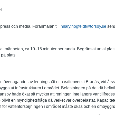
l.
 press och media. Föranmälan till
hilary.hogfeldt@torsby.se
sena
 allmänheten, ca 10–15 minuter per runda. Begränsat antal plats
på plats.
övertagandet av ledningsnät och vattenverk i Branäs, vid årssk
 bygga ut infrastrukturen i området. Belastningen på det då befint
ansby hade ökat så mycket att reningen inte längre var tillfreds
blivit en myndighetsfråga då verket var överbelastat. Kapacitet
 för vattenförsörjningen i området måste ökas och en ombyggn