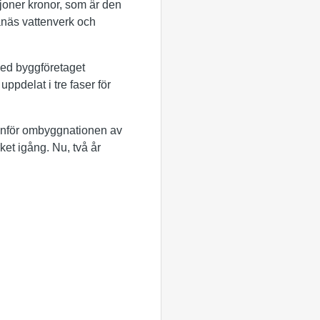
joner kronor, som är den
anäs vattenverk och
med byggföretaget
ppdelat i tre faser för
inför ombyggnationen av
et igång. Nu, två år