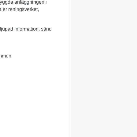
ybyggda anläggningen i
 er reningsverket,
ördjupad information, sänd
ommen.