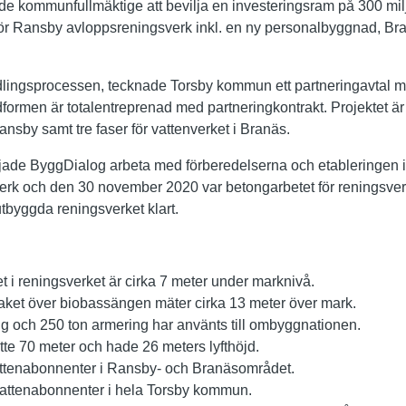
e kommunfullmäktige att bevilja en investeringsram på 300 mil
för Ransby avloppsreningsverk inkl. en ny personalbyggnad, Br
dlingsprocessen, tecknade Torsby kommun ett partneringavtal 
rmen är totalentreprenad med partneringkontrakt. Projektet är u
nsby samt tre faser för vattenverket i Branäs.
jade ByggDialog arbeta med förberedelserna och etableringen 
k och den 30 november 2020 var betongarbetet för reningsverk
tbyggda reningsverket klart.
t i reningsverket är cirka 7 meter under marknivå.
aket över biobassängen mäter cirka 13 meter över mark.
g och 250 ton armering har använts till ombyggnationen.
te 70 meter och hade 26 meters lyfthöjd.
vattenabonnenter i Ransby- och Branäsområdet.
lvattenabonnenter i hela Torsby kommun.