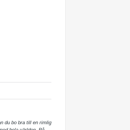
 du bo bra till en rimlig 
 med hela världen. På 