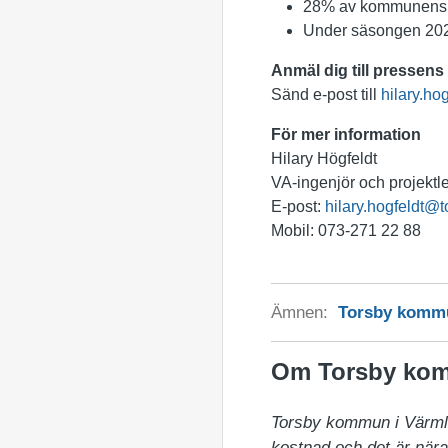
28% av kommunens s
Under säsongen 2022
Anmäl dig till pressen
Sänd e-post till
hilary.ho
För mer information
Hilary Högfeldt
VA-ingenjör och projektl
E-post:
hilary.hogfeldt@t
Mobil: 073-271 22 88
Ämnen:
Torsby kom
Om Torsby ko
Torsby kommun i Värmland 
kostnad och det är nära 