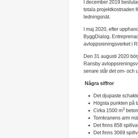
I december 2019 beslutad
totala projektkostnaden 
ledningsnät.
I maj 2020, efter upphan
ByggDialog. Entreprenadfo
avloppsreningsverket i Ra
Den 31 augusti 2020 bör
Ransby avloppsreningsver
senare står det om- och u
Några siffror
Det djupaste schakte
Högsta punkten på t
3
Cirka 1500 m
beton
Tornkranens arm mät
Det finns 858 spill
Det finns 3069 spil