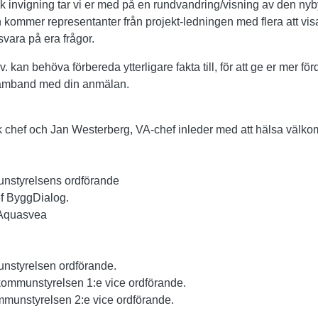
k invigning tar vi er med på en rundvandring/visning av den n
kommer representanter från projekt-ledningen med flera att visa
svara på era frågor.
. kan behöva förbereda ytterligare fakta till, för att ge er mer f
 samband med din anmälan.
k chef och Jan Westerberg, VA-chef inleder med att hälsa välk
nstyrelsens ordförande
f ByggDialog.
 Aquasvea
nstyrelsen ordförande.
kommunstyrelsen 1:e vice ordförande.
mmunstyrelsen 2:e vice ordförande.