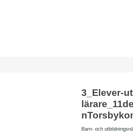
3_Elever-u
lärare_11d
nTorsbyk
Barn- och utbildnings