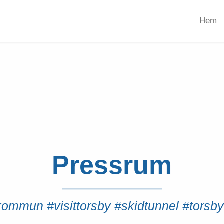
Hem
Pressrum
ommun #visittorsby #skidtunnel #torsby