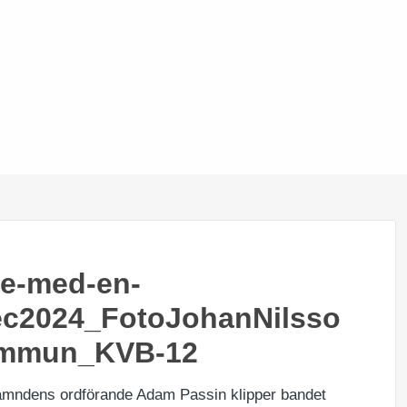
te-med-en-
ec2024_FotoJohanNilsso
ommun_KVB-12
nämndens ordförande Adam Passin klipper bandet