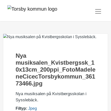
Nya
musiksalen_Kvistbergssk_1
0x13cm_200ppi_FotoMadele
neCicecTorsbykommun_361
73466.jpg
Nya musiksalen på Kvistbergsskolan i
Sysslebäck.
Filtyp:
Jpeg