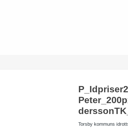
P_Idpriser
Peter_200
derssonTK
Torsby kommuns idrott