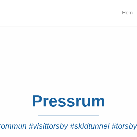
Hem
Pressrum
ommun #visittorsby #skidtunnel #torsby