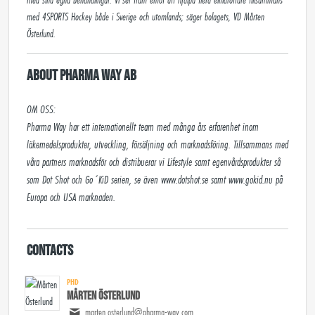
med 4SPORTS Hockey både i Sverige och utomlands; säger bolagets, VD Mårten
Österlund.
About Pharma Way AB
OM OSS:

Pharma Way har ett internationellt team med många års erfarenhet inom 
läkemedelsprodukter, utveckling, försäljning och marknadsföring. Tillsammans med 
våra partners marknadsför och distribuerar vi Lifestyle samt egenvårdsprodukter så 
som Dot Shot och Go´KiD serien, se även www.dotshot.se samt www.gokid.nu på 
Contacts
PHD
Mårten Österlund
marten.osterlund@pharma-way.com