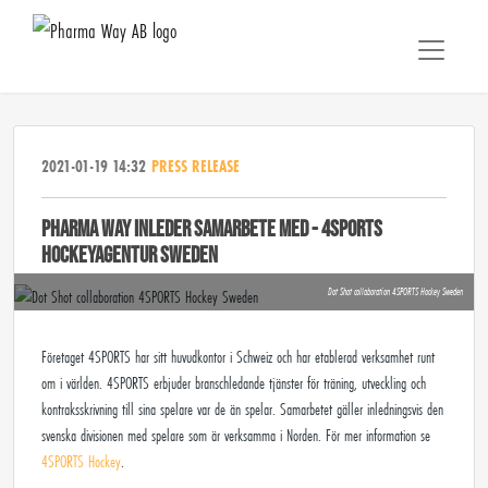
2021-01-19 14:32
PRESS RELEASE
PHARMA WAY INLEDER SAMARBETE MED - 4SPORTS
HOCKEYAGENTUR SWEDEN
Dot Shot collaboration 4SPORTS Hockey Sweden
Företaget 4SPORTS har sitt huvudkontor i Schweiz och har etablerad verksamhet runt
om i världen. 4SPORTS erbjuder branschledande tjänster för träning, utveckling och
kontraksskrivning till sina spelare var de än spelar. Samarbetet gäller inledningsvis den
svenska divisionen med spelare som är verksamma i Norden. För mer information se
4SPORTS Hockey
.