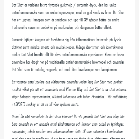
Dot Shot är världens första flytande gurkmeja / curcumin dryck, den har unika
antiinflammatoriska samt antioxidantegenskaper, med en god smak av lime. Dot Shot
har ett upptag i kroppen som är snabbare och upp till 39 gånger bättre än andra
traditionella curcumin produkter på marknaden, och därigenom bättre effekt.
Curcumin hjälper kroppen att återhämta sig från inflammationer beroende på fysisk
aktivitet samt minska smärta och muskelskador. Många idrottsmän och idrottskvinnor
dricker Dot Shot framför allt för dess antiinflammatoriska egenskaper. Flera av dessa
användare har dragit ner på traditionella antiinflammatoriska läkemedel och använder
Dot Shot som är naturlig, vegansk, och med färre biverkningar som komplement.
Ett växande antal spelare och elitidrottare använder redan idag Dot Shot med positivt
resultat vilket gör att ett samarbete med Pharma Way och Dot Shot är av stort intresse;
säger bolagets representanter, Michael Johansson och Johan Finnström.
Vår målsättning
i
4SPORTS Hockey
är att se till våra spelares bästa.
Grund för vårt samarbete är det stora intresset för vår produkt Dot Shot som idag inte
bara används av ett växande antal elitidrottsmän och kvinnor utan också av fysiologer,
naprapater, rehab coacher som rekommenderar detta till sina patienter i kombination
med sina egna behandlingar. Vi ser fram emot att hjälpa flera elitidrottare tillsammans