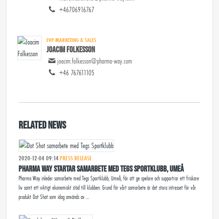
+46706916767
EVP MARKETING & SALES
Joacim Folkesson
joacim.folkesson@pharma-way.com
+46 767611105
Related news
2020-12-04 09:14
PRESS RELEASE
Pharma Way startar samarbete med Tegs Sportklubb, Umeå
Pharma Way inleder samarbete med Tegs Sportklubb, Umeå, för att ge spelare och supportrar ett friskare
liv samt ett viktigt ekonomiskt stöd till klubben. Grund för vårt samarbete är det stora intresset för vår
produkt Dot Shot som idag används av ...