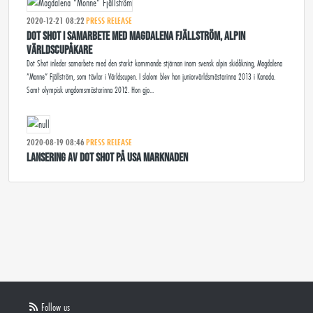
2020-12-21 08:22
PRESS RELEASE
DOT SHOT I SAMARBETE MED MAGDALENA FJÄLLSTRÖM, ALPIN
VÄRLDSCUPÅKARE
Dot Shot inleder samarbete med den starkt kommande stjärnan inom svensk alpin skidåkning, Magdalena
”Monne” Fjällström, som tävlar i Världscupen. I slalom blev hon juniorvärldsmästarinna 2013 i Kanada.
Samt olympisk ungdomsmästarinna 2012. Hon gjo...
2020-08-19 08:46
PRESS RELEASE
LANSERING AV DOT SHOT PÅ USA MARKNADEN
Follow us